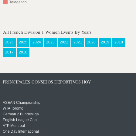
Relegation
All French Division 1 Women Events By Years
2026
2025
2024
2023
2022
2021
2020
2019
2018
2017
2016
PRINCIPALES CONSEJOS DEPORTIVOS HOY
ASEAN Championship
WTA Toronto
German 2 Bundesliga
English League Cup
ATP Montreal
One Day International