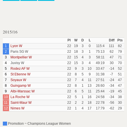
2015/16
Pl
W
D
L
Diff
Pts
1
Lyon W
22
19
3
0
115:4
111
82
2
Paris SG W
22
18
3
1
75:13
62
79
3
Montpellier W
22
15
4
3
58:11
47
71
4
Juvisy W
22
15
3
4
49:19
30
70
5
Rodez AF W
22
9
3
10
33:47
-14
52
6
St Etienne W
22
8
5
9
31:38
-7
51
7
Soyaux W
22
7
4
11
27:51
-24
47
8
Guingamp W
22
8
1
13
26:60
-34
47
9
Albi-Marssac W
22
6
5
11
25:44
-19
45
10
La Roche W
22
5
1
16
24:58
-34
38
11
Saint-Maur W
22
2
2
18
22:78
-56
30
12
Nimes W
22
1
4
17
17:79
-62
29
Promotion ~ Champions League Women