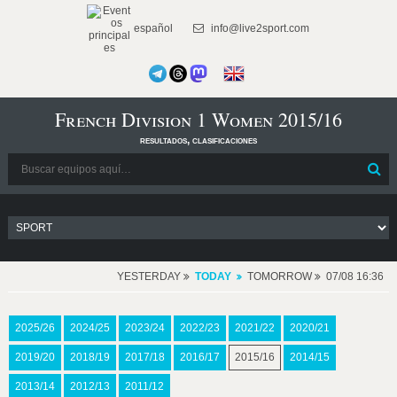
español
info@live2sport.com
French Division 1 Women 2015/16
resultados, clasificaciones
YESTERDAY
TODAY
TOMORROW
07/08 16:36
2025/26
2024/25
2023/24
2022/23
2021/22
2020/21
2019/20
2018/19
2017/18
2016/17
2015/16
2014/15
2013/14
2012/13
2011/12