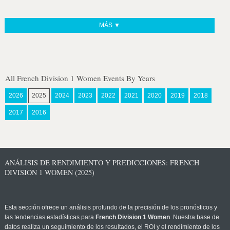
MÁS ▼
All French Division 1 Women Events By Years
2026
2025
2024
2023
2022
2021
2020
2019
2018
2017
2016
ANÁLISIS DE RENDIMIENTO Y PREDICCIONES: FRENCH
DIVISION 1 WOMEN (2025)
Esta sección ofrece un análisis profundo de la precisión de los pronósticos y
las tendencias estadísticas para
French Division 1 Women
. Nuestra base de
datos realiza un seguimiento de los resultados, el ROI y el rendimiento de los