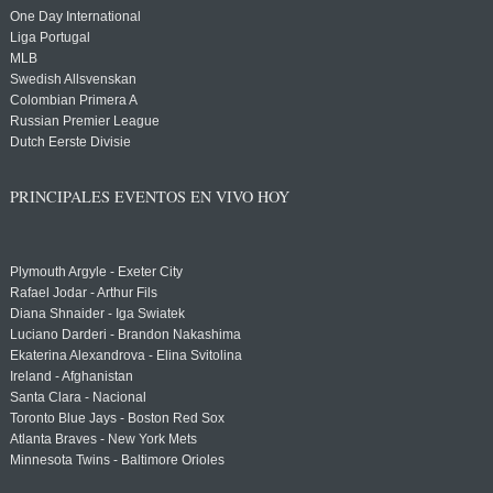
One Day International
Liga Portugal
MLB
Swedish Allsvenskan
Colombian Primera A
Russian Premier League
Dutch Eerste Divisie
PRINCIPALES EVENTOS EN VIVO HOY
Plymouth Argyle - Exeter City
Rafael Jodar - Arthur Fils
Diana Shnaider - Iga Swiatek
Luciano Darderi - Brandon Nakashima
Ekaterina Alexandrova - Elina Svitolina
Ireland - Afghanistan
Santa Clara - Nacional
Toronto Blue Jays - Boston Red Sox
Atlanta Braves - New York Mets
Minnesota Twins - Baltimore Orioles