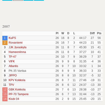
2007
Pl
W
D
L
Diff
Pts
1
KuPS
26
16
8
2
44:17
27
56
2
Rovaniemi
26
16
7
3
44:23
21
55
3
JJK Jyvaskyla
26
11
8
7
45:30
15
41
4
Hameenlinna
26
11
8
7
37:27
10
41
5
TP-47
26
10
7
9
36:29
7
37
6
VIFK
26
9
9
8
31:35
-4
36
7
Atlantis
26
9
7
10
33:32
1
34
8
PK-35 Vantaa
26
8
9
9
36:33
3
33
9
JIPPO
26
8
8
10
32:37
-5
32
10
KPV Kokkola
26
8
7
11
27:46
-19
31
11
TPV
26
8
6
12
24:37
-13
30
12
GBK Kokkola
26
7
6
13
28:38
-10
27
13
PP-70 Tampere
26
6
7
13
31:44
-13
25
14
Klubi 04
26
2
9
15
25:45
-20
15