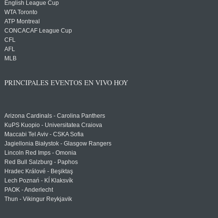
English League Cup
WTA Toronto
ATP Montreal
CONCACAF League Cup
CFL
AFL
MLB
PRINCIPALES EVENTOS EN VIVO HOY
Arizona Cardinals - Carolina Panthers
KuPS Kuopio - Universitatea Craiova
Maccabi Tel Aviv - CSKA Sofia
Jagiellonia Białystok - Glasgow Rangers
Lincoln Red Imps - Omonia
Red Bull Salzburg - Paphos
Hradec Králové - Beşiktaş
Lech Poznań - KÍ Klaksvík
PAOK - Anderlecht
Thun - Vikingur Reykjavik