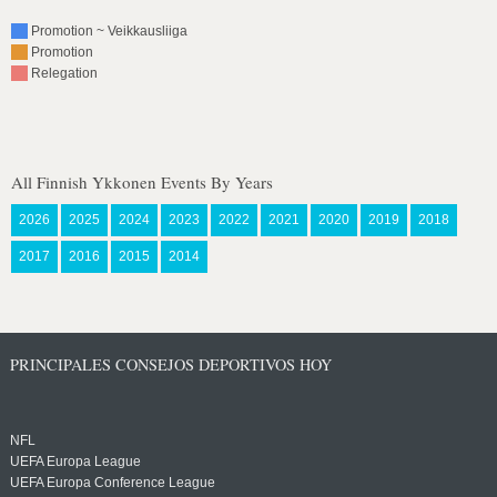
Promotion ~ Veikkausliiga
Promotion
Relegation
All Finnish Ykkonen Events By Years
2026
2025
2024
2023
2022
2021
2020
2019
2018
2017
2016
2015
2014
PRINCIPALES CONSEJOS DEPORTIVOS HOY
NFL
UEFA Europa League
UEFA Europa Conference League