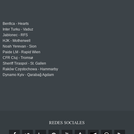
Benfica - Hearts
Inter Turku - Vaduz
Jablonec - RFS
HJK - Motherwell
Noah Yerevan - Sion
Paide LM - Rapid Wien
CFR Cluj - Tromsø
Sheriff Tiraspol - St. Gallen
Raków Częstochowa - Hammarby
Dynamo Kyiv - Qarabağ Agdam
REDES SOCIALES