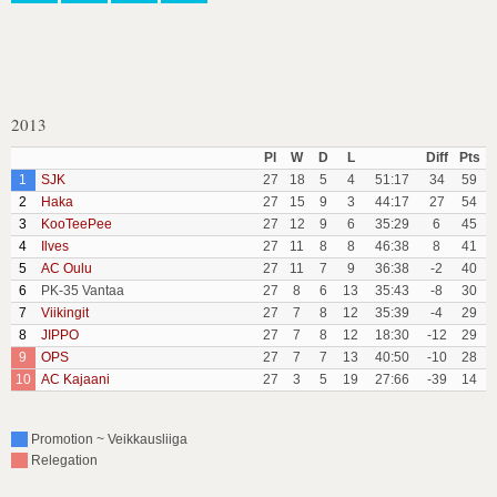
2013
Pl
W
D
L
Diff
Pts
1
SJK
27
18
5
4
51:17
34
59
2
Haka
27
15
9
3
44:17
27
54
3
KooTeePee
27
12
9
6
35:29
6
45
4
Ilves
27
11
8
8
46:38
8
41
5
AC Oulu
27
11
7
9
36:38
-2
40
6
PK-35 Vantaa
27
8
6
13
35:43
-8
30
7
Viikingit
27
7
8
12
35:39
-4
29
8
JIPPO
27
7
8
12
18:30
-12
29
9
OPS
27
7
7
13
40:50
-10
28
10
AC Kajaani
27
3
5
19
27:66
-39
14
Promotion ~ Veikkausliiga
Relegation