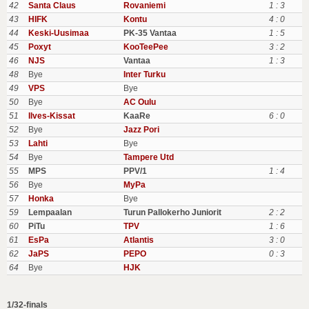
42
Santa Claus
Rovaniemi
1 : 3
43
HIFK
Kontu
4 : 0
44
Keski-Uusimaa
PK-35 Vantaa
1 : 5
45
Poxyt
KooTeePee
3 : 2
46
NJS
Vantaa
1 : 3
48
Bye
Inter Turku
49
VPS
Bye
50
Bye
AC Oulu
51
Ilves-Kissat
KaaRe
6 : 0
52
Bye
Jazz Pori
53
Lahti
Bye
54
Bye
Tampere Utd
55
MPS
PPV/1
1 : 4
56
Bye
MyPa
57
Honka
Bye
59
Lempaalan
Turun Pallokerho Juniorit
2 : 2
60
PiTu
TPV
1 : 6
61
EsPa
Atlantis
3 : 0
62
JaPS
PEPO
0 : 3
64
Bye
HJK
1/32-finals