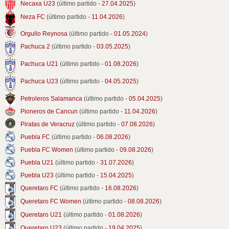
Necaxa U23
(último partido -
27.04.2025
)
Neza FC
(último partido -
11.04.2026
)
Orgullo Reynosa
(último partido -
01.05.2024
)
Pachuca 2
(último partido -
03.05.2025
)
Pachuca U21
(último partido -
01.08.2026
)
Pachuca U23
(último partido -
04.05.2025
)
Petroleros Salamanca
(último partido -
05.04.2025
)
Pioneros de Cancun
(último partido -
11.04.2026
)
Piratas de Veracruz
(último partido -
07.08.2026
)
Puebla FC
(último partido -
06.08.2026
)
Puebla FC Women
(último partido -
09.08.2026
)
Puebla U21
(último partido -
31.07.2026
)
Puebla U23
(último partido -
15.04.2025
)
Queretaro FC
(último partido -
16.08.2026
)
Queretaro FC Women
(último partido -
08.08.2026
)
Queretaro U21
(último partido -
01.08.2026
)
Queretaro U23
(último partido -
19.04.2025
)