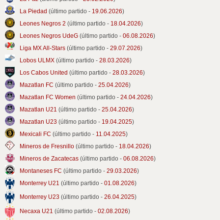
La Piedad
(último partido -
19.06.2026
)
Leones Negros 2
(último partido -
18.04.2026
)
Leones Negros UdeG
(último partido -
06.08.2026
)
Liga MX All-Stars
(último partido -
29.07.2026
)
Lobos ULMX
(último partido -
28.03.2026
)
Los Cabos United
(último partido -
28.03.2026
)
Mazatlan FC
(último partido -
25.04.2026
)
Mazatlan FC Women
(último partido -
24.04.2026
)
Mazatlan U21
(último partido -
25.04.2026
)
Mazatlan U23
(último partido -
19.04.2025
)
Mexicali FC
(último partido -
11.04.2025
)
Mineros de Fresnillo
(último partido -
18.04.2026
)
Mineros de Zacatecas
(último partido -
06.08.2026
)
Montaneses FC
(último partido -
29.03.2026
)
Monterrey U21
(último partido -
01.08.2026
)
Monterrey U23
(último partido -
26.04.2025
)
Necaxa U21
(último partido -
02.08.2026
)