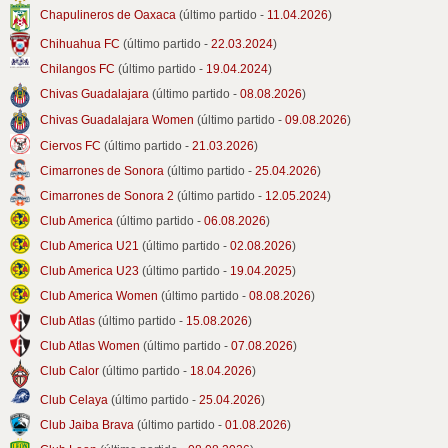
Chapulineros de Oaxaca
(último partido -
11.04.2026
)
Chihuahua FC
(último partido -
22.03.2024
)
Chilangos FC
(último partido -
19.04.2024
)
Chivas Guadalajara
(último partido -
08.08.2026
)
Chivas Guadalajara Women
(último partido -
09.08.2026
)
Ciervos FC
(último partido -
21.03.2026
)
Cimarrones de Sonora
(último partido -
25.04.2026
)
Cimarrones de Sonora 2
(último partido -
12.05.2024
)
Club America
(último partido -
06.08.2026
)
Club America U21
(último partido -
02.08.2026
)
Club America U23
(último partido -
19.04.2025
)
Club America Women
(último partido -
08.08.2026
)
Club Atlas
(último partido -
15.08.2026
)
Club Atlas Women
(último partido -
07.08.2026
)
Club Calor
(último partido -
18.04.2026
)
Club Celaya
(último partido -
25.04.2026
)
Club Jaiba Brava
(último partido -
01.08.2026
)