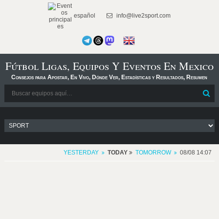
español
info@live2sport.com
Fútbol Ligas, Equipos Y Eventos En Mexico
Consejos para Apostar, En Vivo, Dónde Ver, Estadísticas y Resultados, Resumen
YESTERDAY
TODAY
TOMORROW
08/08 14:07