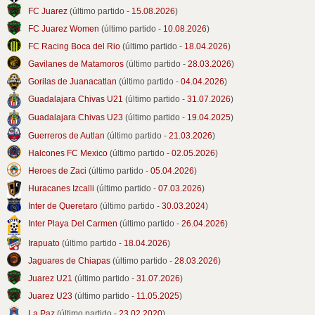
FC Juarez
(último partido -
15.08.2026
)
FC Juarez Women
(último partido -
10.08.2026
)
FC Racing Boca del Rio
(último partido -
18.04.2026
)
Gavilanes de Matamoros
(último partido -
28.03.2026
)
Gorilas de Juanacatlan
(último partido -
04.04.2026
)
Guadalajara Chivas U21
(último partido -
31.07.2026
)
Guadalajara Chivas U23
(último partido -
19.04.2025
)
Guerreros de Autlan
(último partido -
21.03.2026
)
Halcones FC Mexico
(último partido -
02.05.2026
)
Heroes de Zaci
(último partido -
05.04.2026
)
Huracanes Izcalli
(último partido -
07.03.2026
)
Inter de Queretaro
(último partido -
30.03.2024
)
Inter Playa Del Carmen
(último partido -
26.04.2026
)
Irapuato
(último partido -
18.04.2026
)
Jaguares de Chiapas
(último partido -
28.03.2026
)
Juarez U21
(último partido -
31.07.2026
)
Juarez U23
(último partido -
11.05.2025
)
La Paz
(último partido -
23.02.2020
)