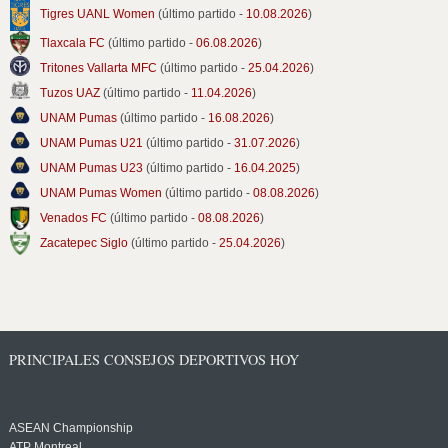
Tigres UANL Women
(último partido -
10.08.2026
)
Tlaxcala FC
(último partido -
06.08.2026
)
Tritones Vallarta MFC
(último partido -
25.04.2026
)
Tuzos UAZ
(último partido -
11.04.2026
)
UNAM Pumas
(último partido -
16.08.2026
)
UNAM Pumas U21
(último partido -
31.07.2026
)
UNAM Pumas U23
(último partido -
16.04.2025
)
UNAM Pumas Women
(último partido -
08.08.2026
)
Venados FC
(último partido -
08.08.2026
)
Zacatepec Siglo
(último partido -
25.04.2026
)
PRINCIPALES CONSEJOS DEPORTIVOS HOY
ASEAN Championship
ATP Montreal