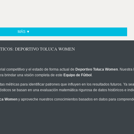
MÁS ▼
STICOS: DEPORTIVO TOLUCA WOMEN
rial competitivo y el estado de forma actual de
Deportivo Toluca Women
. Nuestra
ra brindar una visión completa de este
Equipo de Fútbol
.
as métricas para identificar patrones que influyen en los resultados futuros. Ya sea 
onósticos se basan en una evaluación matemática rigurosa de datos históricos e ind
uca Women
y aproveche nuestros conocimientos basados en datos para comprender 