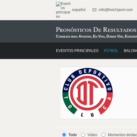
español
info@live2sport.com
Pronósticos De Resultado
Consejos para Apostar, En Vivo, Dónde Ver, Estadís
EVENTOS PRINCIPALES
FÚTBOL
BALON
Todo
Video
Momentos desta