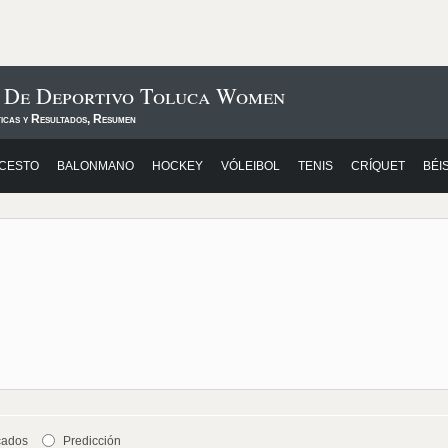
s De Deportivo Toluca Women
ticas y Resultados, Resumen
CESTO
BALONMANO
HOCKEY
VÓLEIBOL
TENIS
CRÍQUET
BÉI
cados
Predicción