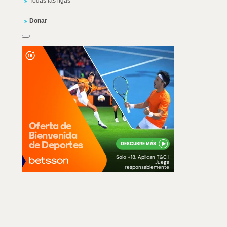
Todas las ligas
Donar