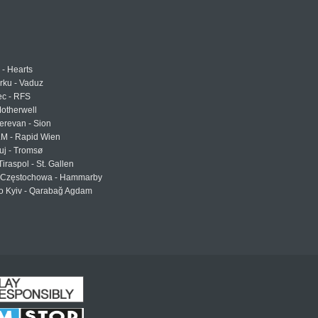
 - Hearts
urku - Vaduz
ec - RFS
otherwell
erevan - Sion
LM - Rapid Wien
uj - Tromsø
Tiraspol - St. Gallen
Częstochowa - Hammarby
 Kyiv - Qarabağ Agdam