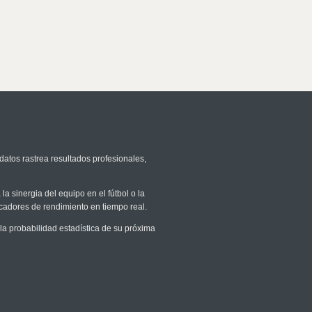
datos rastrea resultados profesionales,
la sinergia del equipo en el fútbol o la
icadores de rendimiento en tiempo real.
 probabilidad estadística de su próxima