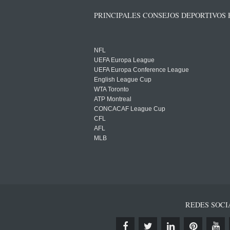
PRINCIPALES CONSEJOS DEPORTIVOS
NFL
UEFA Europa League
UEFA Europa Conference League
English League Cup
WTA Toronto
ATP Montreal
CONCACAF League Cup
CFL
AFL
MLB
REDES SOCI