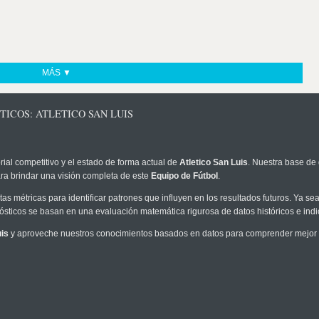
MÁS ▼
TICOS: ATLETICO SAN LUIS
rial competitivo y el estado de forma actual de
Atletico San Luis
. Nuestra base de 
ra brindar una visión completa de este
Equipo de Fútbol
.
as métricas para identificar patrones que influyen en los resultados futuros. Ya sea 
onósticos se basan en una evaluación matemática rigurosa de datos históricos e ind
uis
y aproveche nuestros conocimientos basados en datos para comprender mejor la