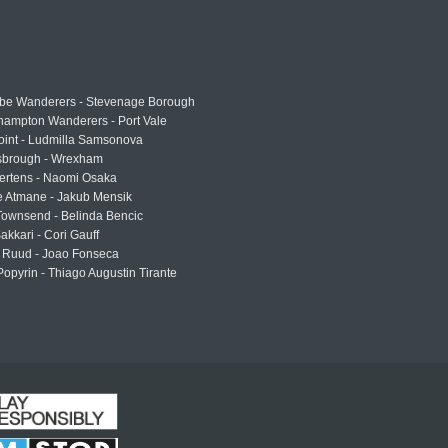
e Wanderers - Stevenage Borough
hampton Wanderers - Port Vale
oint - Ludmilla Samsonova
sbrough - Wrexham
ertens - Naomi Osaka
e Atmane - Jakub Mensik
Townsend - Belinda Bencic
akkari - Cori Gauff
 Ruud - Joao Fonseca
Popyrin - Thiago Augustin Tirante