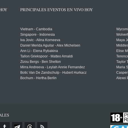
 HOY
PRINCIPALES EVENTOS EN VIVO HOY
Vietnam - Cambodia
Wycomb
Singapore - Indonesia
Wolver
Iva Jovic - Alina Korneeva
Maya J
Daniel Merida Aguilar - Alex Michelsen
Middle
Ann Li - Elena Rybakina
Elise M
Tallon Griekspoor - Matteo Arnaldi
Terenc
Zizou Bergs - Ben Shelton
Taylor 
Mirra Andreeva - Leylah Annie Fernandez
Maria S
Botic Van De Zandschulp - Hubert Hurkacz
Casper
Bochum - Hertha Berlin
Alexei 
ALES