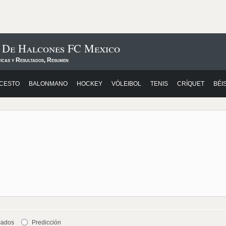
s De Halcones FC Mexico
ticas y Resultados, Resumen
CESTO
BALONMANO
HOCKEY
VÓLEIBOL
TENIS
CRÍQUET
BÉI
cados
Predicción