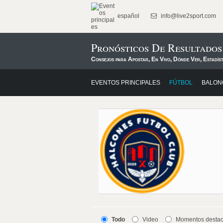
español
info@live2sport.com
Pronósticos De Resultado
Consejos para Apostar, En Vivo, Dónde Ver, Estadís
EVENTOS PRINCIPALES
FÚTBOL
BALON
Todo
Video
Momentos desta