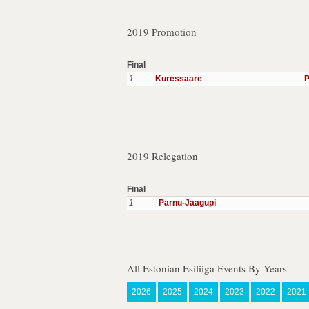
2019 Promotion
Final
1
Kuressaare
P
2019 Relegation
Final
1
Parnu-Jaagupi
All Estonian Esiliiga Events By Years
2026
2025
2024
2023
2022
2021