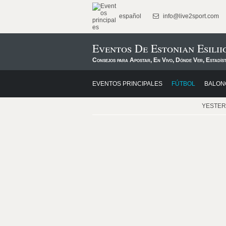
español
info@live2sport.com
Eventos De Estonian Esilii
Consejos para Apostar, En Vivo, Dónde Ver, Estadís
EVENTOS PRINCIPALES
FÚTBOL
BALON
YESTE