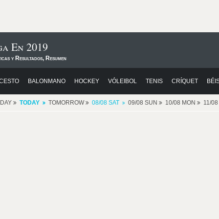
ga En 2019
ticas y Resultados, Resumen
CESTO
BALONMANO
HOCKEY
VÓLEIBOL
TENIS
CRÍQUET
BÉI
RDAY
TODAY
TOMORROW
08/08 SAT
09/08 SUN
10/08 MON
11/0