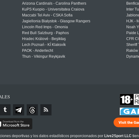
Arizona Cardinals - Carolina Panthers
Benfica
KuPS Kuopio - Universitatea Craiova
Inter T
Maccabi Tel Aviv - CSKA Sofia
Jablon
Jagiellonia Białystok - Glasgow Rangers
HJK - M
Lincoln Red Imps - Omonia
Noah Y
Red Bull Salzburg - Paphos
Paide 
Hradec Králové - Beşiktaş
CFR Cl
Lech Poznań - KÍ Klaksvík
Sheriff 
PAOK - Anderlecht
Raków 
Thun - Vikingur Reykjavik
Dynamo
ALES
cciones deportivas y los datos estadísticos proporcionados por
Live2Sport LLC
tien