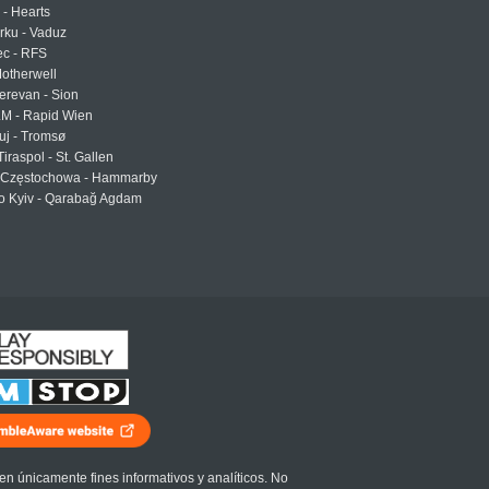
 - Hearts
urku - Vaduz
ec - RFS
otherwell
erevan - Sion
LM - Rapid Wien
uj - Tromsø
Tiraspol - St. Gallen
Częstochowa - Hammarby
 Kyiv - Qarabağ Agdam
en únicamente fines informativos y analíticos. No