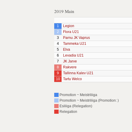
2019 Main
1
Legion
2
Flora U21
3
Parnu JK Vaprus
4
Tammeka U21
5
Elva
6
Levadia U21
7
JK Jarve
8
Rakvere
9
Tallinna Kalev U21
10
Tartu Welco
Promotion ~ Meistriliiga
Promotion ~ Meistriliiga (Promotion: )
Esiliiga (Relegation)
Relegation