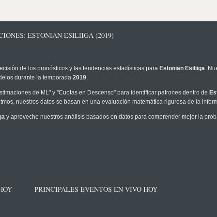
IONES: ESTONIAN ESILIIGA (2019)
ecisión de los pronósticos y las tendencias estadísticas para
Estonian Esiliiga
. Nu
modelos durante la temporada
2019
.
timaciones de ML" y "Cuotas en Descenso" para identificar patrones dentro de
Es
tmos, nuestros datos se basan en una evaluación matemática rigurosa de la infor
ga
y aproveche nuestros análisis basados en datos para comprender mejor la probab
 HOY
PRINCIPALES EVENTOS EN VIVO HOY