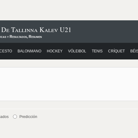
 De Tallinna Kalev U21
ticas y Resultados, Resumen
CESTO
BALONMANO
HOCKEY
VÓLEIBOL
TENIS
CRÍQUET
BÉI
cados
Predicción