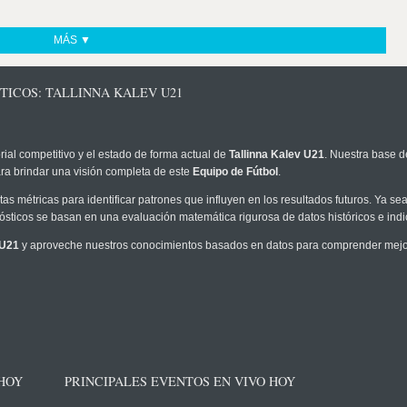
MÁS ▼
TICOS: TALLINNA KALEV U21
rial competitivo y el estado de forma actual de
Tallinna Kalev U21
. Nuestra base d
ra brindar una visión completa de este
Equipo de Fútbol
.
as métricas para identificar patrones que influyen en los resultados futuros. Ya sea 
onósticos se basan en una evaluación matemática rigurosa de datos históricos e ind
 U21
y aproveche nuestros conocimientos basados en datos para comprender mejor 
 HOY
PRINCIPALES EVENTOS EN VIVO HOY