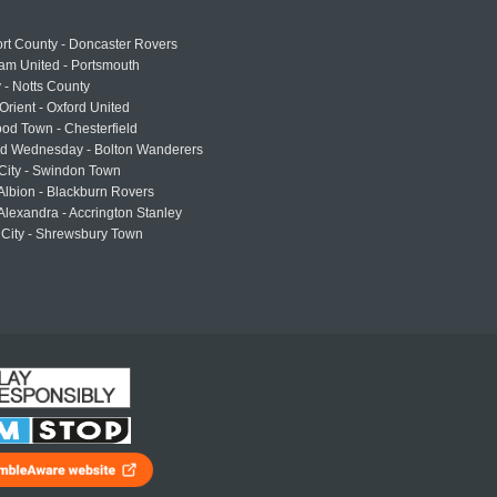
rt County - Doncaster Rovers
am United - Portsmouth
 - Notts County
Orient - Oxford United
od Town - Chesterfield
eld Wednesday - Bolton Wanderers
 City - Swindon Town
Albion - Blackburn Rovers
lexandra - Accrington Stanley
 City - Shrewsbury Town