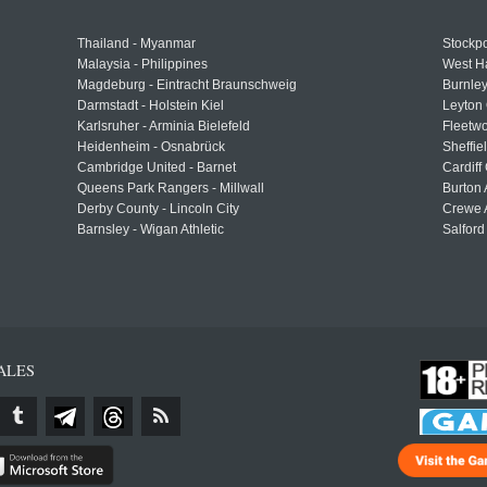
Thailand - Myanmar
Stockpo
Malaysia - Philippines
West H
Magdeburg - Eintracht Braunschweig
Burnley
Darmstadt - Holstein Kiel
Leyton 
Karlsruher - Arminia Bielefeld
Fleetwo
Heidenheim - Osnabrück
Sheffi
Cambridge United - Barnet
Cardiff
Queens Park Rangers - Millwall
Burton 
Derby County - Lincoln City
Crewe A
Barnsley - Wigan Athletic
Salford
ALES