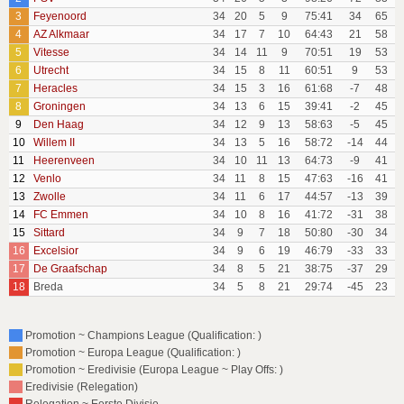
3
Feyenoord
34
20
5
9
75:41
34
65
4
AZ Alkmaar
34
17
7
10
64:43
21
58
5
Vitesse
34
14
11
9
70:51
19
53
6
Utrecht
34
15
8
11
60:51
9
53
7
Heracles
34
15
3
16
61:68
-7
48
8
Groningen
34
13
6
15
39:41
-2
45
9
Den Haag
34
12
9
13
58:63
-5
45
10
Willem II
34
13
5
16
58:72
-14
44
11
Heerenveen
34
10
11
13
64:73
-9
41
12
Venlo
34
11
8
15
47:63
-16
41
13
Zwolle
34
11
6
17
44:57
-13
39
14
FC Emmen
34
10
8
16
41:72
-31
38
15
Sittard
34
9
7
18
50:80
-30
34
16
Excelsior
34
9
6
19
46:79
-33
33
17
De Graafschap
34
8
5
21
38:75
-37
29
18
Breda
34
5
8
21
29:74
-45
23
Promotion ~ Champions League (Qualification: )
Promotion ~ Europa League (Qualification: )
Promotion ~ Eredivisie (Europa League ~ Play Offs: )
Eredivisie (Relegation)