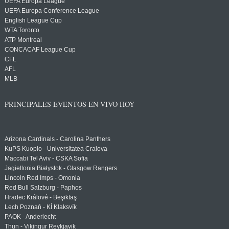
UEFA Europa League
UEFA Europa Conference League
English League Cup
WTA Toronto
ATP Montreal
CONCACAF League Cup
CFL
AFL
MLB
PRINCIPALES EVENTOS EN VIVO HOY
Arizona Cardinals - Carolina Panthers
KuPS Kuopio - Universitatea Craiova
Maccabi Tel Aviv - CSKA Sofia
Jagiellonia Białystok - Glasgow Rangers
Lincoln Red Imps - Omonia
Red Bull Salzburg - Paphos
Hradec Králové - Beşiktaş
Lech Poznań - KÍ Klaksvík
PAOK - Anderlecht
Thun - Vikingur Reykjavik