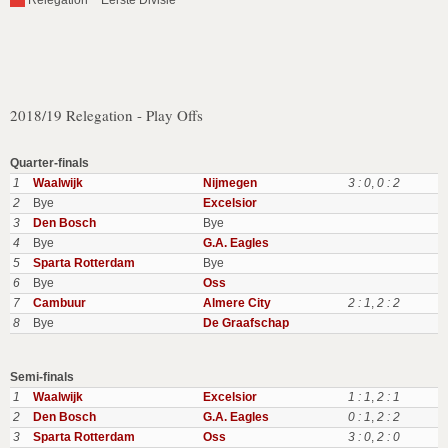
Relegation ~ Eerste Divisie
2018/19 Relegation - Play Offs
Quarter-finals
1
Waalwijk
Nijmegen
3 : 0
,
0 : 2
2
Bye
Excelsior
3
Den Bosch
Bye
4
Bye
G.A. Eagles
5
Sparta Rotterdam
Bye
6
Bye
Oss
7
Cambuur
Almere City
2 : 1
,
2 : 2
8
Bye
De Graafschap
Semi-finals
1
Waalwijk
Excelsior
1 : 1
,
2 : 1
2
Den Bosch
G.A. Eagles
0 : 1
,
2 : 2
3
Sparta Rotterdam
Oss
3 : 0
,
2 : 0