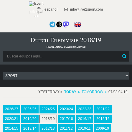
español
info@live2sport.com
Dutch Eredivisie 2018/19
resultados, clasificaciones
YESTERDAY
TODAY
TOMORROW
07/08 04:19
2026/27
2025/26
2024/25
2023/24
2022/23
2021/22
2020/21
2019/20
2018/19
2017/18
2016/17
2015/16
2014/15
2013/14
2012/13
2011/12
2010/11
2009/10