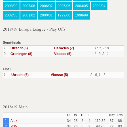
2008/09
2007/08
2006/07
2005/06
2004/05
2003/04
2002/03
2001/02
2000/01
1999/00
1998/99
2018/19 Europa League - Play Offs
Semi-finals
1
Utrecht (6)
Heracles (7)
3 : 0
,
2 : 0
2
Groningen (8)
Vitesse (5)
1 : 3
,
2 : 1
Final
1
Utrecht (6)
Vitesse (5)
2 : 0
,
1 : 1
2018/19 Main
Pl
W
D
L
Diff
Pts
1
Ajax
34
28
2
4
119:32
87
86
2
PSV
34
26
5
3
98:26
72
83