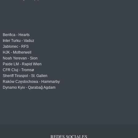
Benfica - Hearts
Inter Turku - Vaduz
Jablonec - RFS
HJK - Motherwell
Noah Yerevan - Sion
Paide LM - Rapid Wien
CFR Cluj - Tromsø
Sheriff Tiraspol - St. Gallen
Raków Częstochowa - Hammarby
Dynamo Kyiv - Qarabağ Agdam
REDES SOCIALES