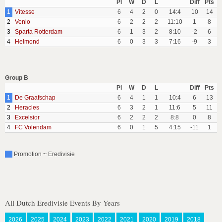
Pl
W
D
L
Diff
Pts
1
Vitesse
6
4
2
0
14:4
10
14
2
Venlo
6
2
2
2
11:10
1
8
3
Sparta Rotterdam
6
1
3
2
8:10
-2
6
4
Helmond
6
0
3
3
7:16
-9
3
Group B
Pl
W
D
L
Diff
Pts
1
De Graafschap
6
4
1
1
10:4
6
13
2
Heracles
6
3
2
1
11:6
5
11
3
Excelsior
6
2
2
2
8:8
0
8
4
FC Volendam
6
0
1
5
4:15
-11
1
Promotion ~ Eredivisie
All Dutch Eredivisie Events By Years
2026
2025
2024
2023
2022
2021
2020
2019
2018