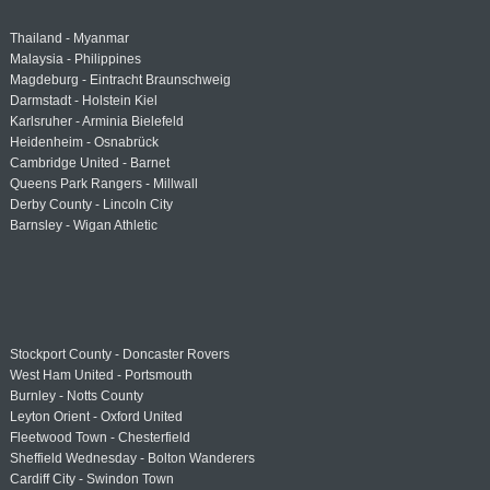
Thailand - Myanmar
Malaysia - Philippines
Magdeburg - Eintracht Braunschweig
Darmstadt - Holstein Kiel
Karlsruher - Arminia Bielefeld
Heidenheim - Osnabrück
Cambridge United - Barnet
Queens Park Rangers - Millwall
Derby County - Lincoln City
Barnsley - Wigan Athletic
Stockport County - Doncaster Rovers
West Ham United - Portsmouth
Burnley - Notts County
Leyton Orient - Oxford United
Fleetwood Town - Chesterfield
Sheffield Wednesday - Bolton Wanderers
Cardiff City - Swindon Town