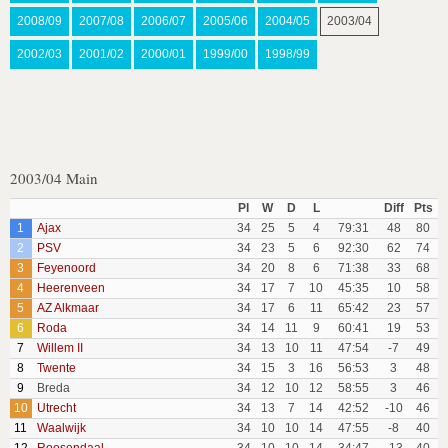
2008/09
2007/08
2006/07
2005/06
2004/05
2003/04
2002/03
2001/02
2000/01
1999/00
1998/99
2003/04 Main
Pl
W
D
L
Diff
Pts
1
Ajax
34
25
5
4
79:31
48
80
2
PSV
34
23
5
6
92:30
62
74
3
Feyenoord
34
20
8
6
71:38
33
68
4
Heerenveen
34
17
7
10
45:35
10
58
5
AZ Alkmaar
34
17
6
11
65:42
23
57
6
Roda
34
14
11
9
60:41
19
53
7
Willem II
34
13
10
11
47:54
-7
49
8
Twente
34
15
3
16
56:53
3
48
9
Breda
34
12
10
12
58:55
3
46
10
Utrecht
34
13
7
14
42:52
-10
46
11
Waalwijk
34
10
10
14
47:55
-8
40