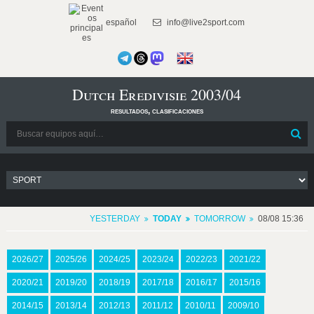
español
info@live2sport.com
Dutch Eredivisie 2003/04
resultados, clasificaciones
YESTERDAY
TODAY
TOMORROW
08/08 15:36
2026/27
2025/26
2024/25
2023/24
2022/23
2021/22
2020/21
2019/20
2018/19
2017/18
2016/17
2015/16
2014/15
2013/14
2012/13
2011/12
2010/11
2009/10