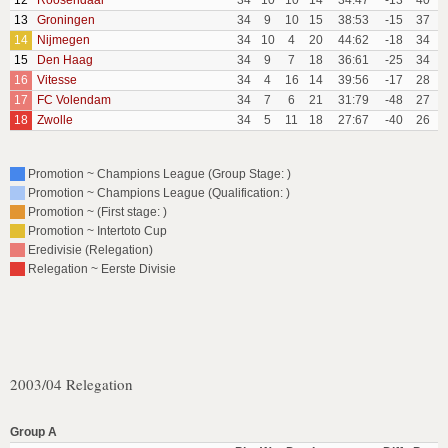
12
Roosendaal
34
10
10
14
34:47
-13
40
13
Groningen
34
9
10
15
38:53
-15
37
14
Nijmegen
34
10
4
20
44:62
-18
34
15
Den Haag
34
9
7
18
36:61
-25
34
16
Vitesse
34
4
16
14
39:56
-17
28
17
FC Volendam
34
7
6
21
31:79
-48
27
18
Zwolle
34
5
11
18
27:67
-40
26
Promotion ~ Champions League (Group Stage: )
Promotion ~ Champions League (Qualification: )
Promotion ~ (First stage: )
Promotion ~ Intertoto Cup
Eredivisie (Relegation)
Relegation ~ Eerste Divisie
2003/04 Relegation
Group A