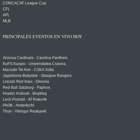
CONCACAF League Cup
CFL
AFL
MLB
PRINCIPALES EVENTOS EN VIVO HOY
Arizona Cardinals - Carolina Panthers
KuPS Kuopio - Universitatea Craiova
Maccabi Tel Aviv - CSKA Sofia
Jagiellonia Białystok - Glasgow Rangers
Lincoln Red Imps - Omonia
Red Bull Salzburg - Paphos
Hradec Králové - Beşiktaş
Lech Poznań - KÍ Klaksvík
PAOK - Anderlecht
Thun - Vikingur Reykjavik