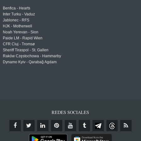
Benfica - Hearts
Inter Turku - Vaduz
Jablonec - RFS
HJK - Motherwell
Noah Yerevan - Sion
Paide LM - Rapid Wien
CFR Cluj - Tromsø
Sheriff Tiraspol - St. Gallen
Raków Częstochowa - Hammarby
Dynamo Kyiv - Qarabağ Agdam
REDES SOCIALES