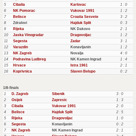
5
Cibalia
Karlovac
1 : 0
6
NK Pomorac
Vukovar 1991
1 : 2
7
Belisce
Croatia Sesvete
3 : 2
8
Zdralovi
Hajduk Split
0 : 3
9
Rijeka
NK Dakovo
2 : 1
10
Jaska Vinogradar
Dragovoljac
1 : 2
11
Segesta
Zadar
3 : 1
12
Varazdin
Konavljanin
1 : 2
13
NK Zagreb
Novalja
4 : 0
14
Podravina Ludbreg
NK Kamen Ingrad
1 : 4
15
Hrvace
Istra 1961
2 : 1
16
Koprivnica
Slaven Belupo
0 : 2
1/8-finals
1
D. Zagreb
Sibenik
3 : 0
2
Osijek
Zapresic
1 : 3
3
Cibalia
Vukovar 1991
2 : 0
4
Belisce
Hajduk Split
2 : 5
5
Rijeka
Dragovoljac
1 : 0
6
Segesta
Konavljanin
0 : 2
7
NK Zagreb
NK Kamen Ingrad
2 : 1