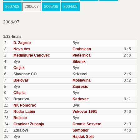
2007/08
2006/07
2005/06
2004/05
2006/07
1/32-finals
1
D. Zagreb
Bye
2
Nova Ves
Grobnican
0 : 5
3
Medjimurje Cakovec
Pleternica
2 : 0
4
Bye
Sibenik
5
Osijek
Bye
6
Slavonac CO
Krizevci
2 : 6
7
Bjelovar
Moslavina
3 : 2
8
Bye
Zapresic
9
Cibalia
Bye
10
Bratstvo
Karlovac
0 : 1
11
NK Pomorac
Bye
12
Rudar Labin
Vukovar 1991
0 : 3
13
Belisce
Bye
14
Granicar Zupanja
Croatia Sesvete
2 : 3
15
Zdralovi
Samobor
4 : 0
16
Bye
Hajduk Split