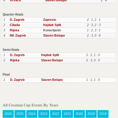
8
Hrvace
Slaven Belupo
2 : 4
Quarter-finals
1
D. Zagreb
Zapresic
2 : 1
,
2 : 1
2
Cibalia
Hajduk Split
2 : 3
,
2 : 3
3
Rijeka
Konavljanin
1 : 2
,
3 : 1
4
NK Zagreb
Slaven Belupo
2 : 3
,
0 : 6
Semi-finals
1
D. Zagreb
Hajduk Split
2 : 2
,
1 : 0
2
Rijeka
Slaven Belupo
2 : 3
,
0 : 0
Final
1
D. Zagreb
Slaven Belupo
1 : 1
,
1 : 0
All Croatian Cup Events By Years
2026
2025
2024
2023
2022
2021
2020
2019
2018