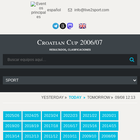
español
info@live2sport.com
Croatian Cup 2006/07
resultados, clasificaciones
YESTERDAY
TODAY
TOMORROW
09/08 12:13
2025/26
2024/25
2023/24
2022/23
2021/22
2020/21
2019/20
2018/19
2017/18
2016/17
2015/16
2014/15
2013/14
2012/13
2011/12
2010/11
2009/10
2008/09