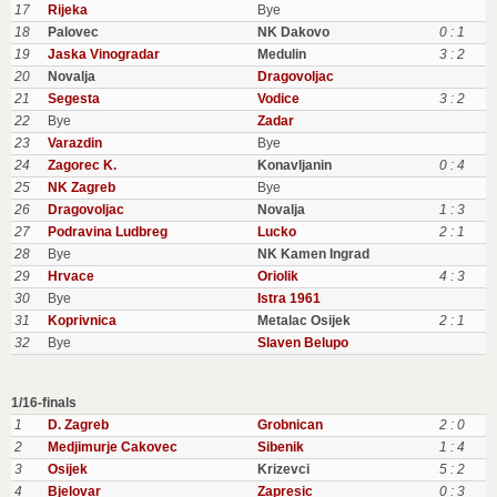
17
Rijeka
Bye
18
Palovec
NK Dakovo
0 : 1
19
Jaska Vinogradar
Medulin
3 : 2
20
Novalja
Dragovoljac
21
Segesta
Vodice
3 : 2
22
Bye
Zadar
23
Varazdin
Bye
24
Zagorec K.
Konavljanin
0 : 4
25
NK Zagreb
Bye
26
Dragovoljac
Novalja
1 : 3
27
Podravina Ludbreg
Lucko
2 : 1
28
Bye
NK Kamen Ingrad
29
Hrvace
Oriolik
4 : 3
30
Bye
Istra 1961
31
Koprivnica
Metalac Osijek
2 : 1
32
Bye
Slaven Belupo
1/16-finals
1
D. Zagreb
Grobnican
2 : 0
2
Medjimurje Cakovec
Sibenik
1 : 4
3
Osijek
Krizevci
5 : 2
4
Bjelovar
Zapresic
0 : 3