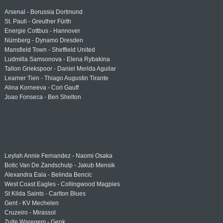
Arsenal - Borussia Dortmund
St. Pauli - Greuther Fürth
Energie Cottbus - Hannover
Nürnberg - Dynamo Dresden
Mansfield Town - Sheffield United
Ludmilla Samsonova - Elena Rybakina
Tallon Griekspoor - Daniel Merida Aguilar
Learner Tien - Thiago Augustin Tirante
Alina Korneeva - Cori Gauff
Joao Fonseca - Ben Shelton
Leylah Annie Fernandez - Naomi Osaka
Botic Van De Zandschulp - Jakub Mensik
Alexandra Eala - Belinda Bencic
West Coast Eagles - Collingwood Magpies
St Kilda Saints - Carlton Blues
Gent - KV Mechelen
Cruzeiro - Mirassol
Zulte Waregem - Genk