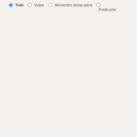
Todo
Video
Momentos destacados
Predicción