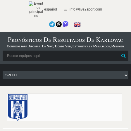
español
info@live2sport.com
Pronósticos De Resultados De Karlovac
Consejos para Apostar, En Vivo, Dónde Ver, Estadísticas y Resultados, Resumen