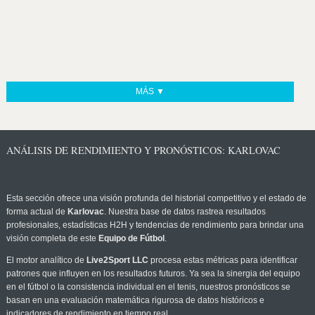
MÁS ▼
ANÁLISIS DE RENDIMIENTO Y PRONÓSTICOS: KARLOVAC
Esta sección ofrece una visión profunda del historial competitivo y el estado de
forma actual de
Karlovac
. Nuestra base de datos rastrea resultados
profesionales, estadísticas H2H y tendencias de rendimiento para brindar una
visión completa de este
Equipo de Fútbol
.
El motor analítico de
Live2Sport LLC
procesa estas métricas para identificar
patrones que influyen en los resultados futuros. Ya sea la sinergia del equipo
en el fútbol o la consistencia individual en el tenis, nuestros pronósticos se
basan en una evaluación matemática rigurosa de datos históricos e
indicadores de rendimiento en tiempo real.