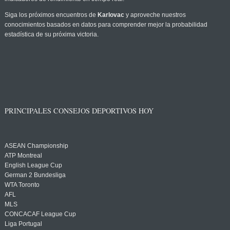
Siga los próximos encuentros de
Karlovac
y aproveche nuestros
conocimientos basados en datos para comprender mejor la probabilidad
estadística de su próxima victoria.
PRINCIPALES CONSEJOS DEPORTIVOS HOY
ASEAN Championship
ATP Montreal
English League Cup
German 2 Bundesliga
WTA Toronto
AFL
MLS
CONCACAF League Cup
Liga Portugal