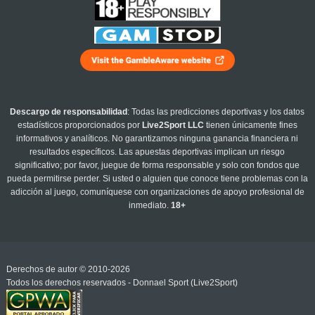
Descargo de responsabilidad
: Todas las predicciones deportivas y los datos
estadísticos proporcionados por
Live2Sport LLC
tienen únicamente fines
informativos y analíticos. No garantizamos ninguna ganancia financiera ni
resultados específicos. Las apuestas deportivas implican un riesgo
significativo; por favor, juegue de forma responsable y solo con fondos que
pueda permitirse perder. Si usted o alguien que conoce tiene problemas con la
adicción al juego, comuníquese con organizaciones de apoyo profesional de
inmediato.
18+
Derechos de autor © 2010-2026
Todos los derechos reservados - Donnael Sport (Live2Sport)