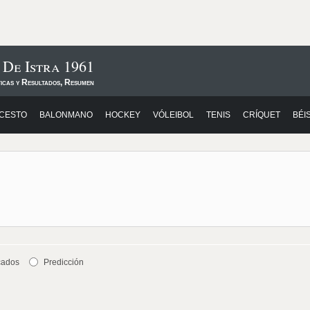
 De Istra 1961
ticas y Resultados, Resumen
CESTO
BALONMANO
HOCKEY
VÓLEIBOL
TENIS
CRÍQUET
BÉI
cados
Predicción