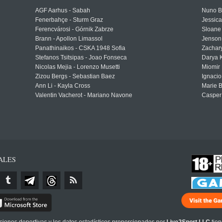
AGF Aarhus - Sabah
Nuno Bo
Fenerbahçe - Sturm Graz
Jessic
Ferencvárosi - Górnik Zabrze
Sloane 
Brann - Apollon Limassol
Jenson
Panathinaikos - CSKA 1948 Sofia
Zachary
Stefanos Tsitsipas - Joao Fonseca
Darya K
Nicolas Mejia - Lorenzo Musetti
Miomir 
Zizou Bergs - Sebastian Baez
Ignacio
Ann Li - Kayla Cross
Marie 
Valentin Vacherot - Mariano Navone
Casper
ALES