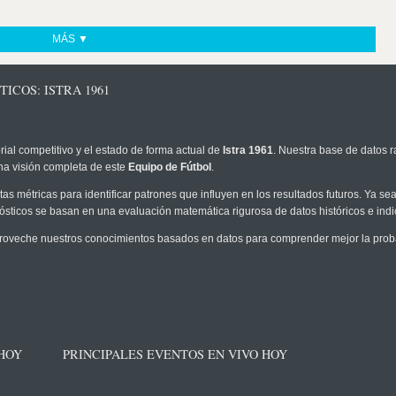
MÁS ▼
ICOS: ISTRA 1961
rial competitivo y el estado de forma actual de
Istra 1961
. Nuestra base de datos r
na visión completa de este
Equipo de Fútbol
.
as métricas para identificar patrones que influyen en los resultados futuros. Ya sea 
onósticos se basan en una evaluación matemática rigurosa de datos históricos e ind
roveche nuestros conocimientos basados en datos para comprender mejor la probabi
 HOY
PRINCIPALES EVENTOS EN VIVO HOY