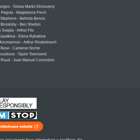
rges - Tomas Martin Etcheverry
a Pegula - Magdalena Frech
Stephens - Belinda Bencic
 Brooksby - Ben Shelton
 Svajda - Arthur Fils
asatkina - Elena Rybakina
Kecmanovic - Arthur Rinderknech
 Buse - Cameron Norrie
Bouzkova - Taylor Townsend
 Ruud - Juan Manuel Cerundolo