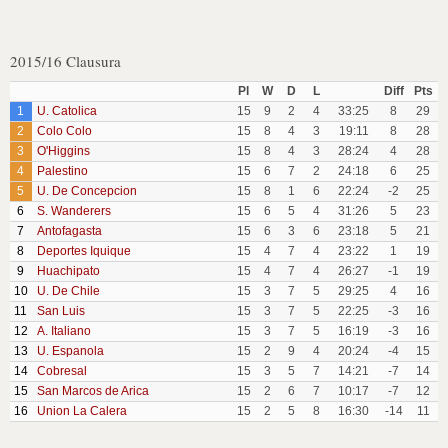
2015/16 Clausura
Pl
W
D
L
Diff
Pts
1
U. Catolica
15
9
2
4
33:25
8
29
2
Colo Colo
15
8
4
3
19:11
8
28
3
O'Higgins
15
8
4
3
28:24
4
28
4
Palestino
15
6
7
2
24:18
6
25
5
U. De Concepcion
15
8
1
6
22:24
-2
25
6
S. Wanderers
15
6
5
4
31:26
5
23
7
Antofagasta
15
6
3
6
23:18
5
21
8
Deportes Iquique
15
4
7
4
23:22
1
19
9
Huachipato
15
4
7
4
26:27
-1
19
10
U. De Chile
15
3
7
5
29:25
4
16
11
San Luis
15
3
7
5
22:25
-3
16
12
A. Italiano
15
3
7
5
16:19
-3
16
13
U. Espanola
15
2
9
4
20:24
-4
15
14
Cobresal
15
3
5
7
14:21
-7
14
15
San Marcos de Arica
15
2
6
7
10:17
-7
12
16
Union La Calera
15
2
5
8
16:30
-14
11