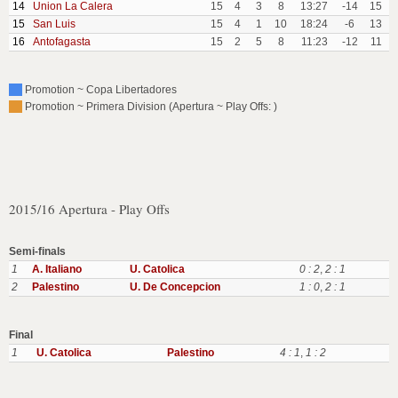
14
Union La Calera
15
4
3
8
13:27
-14
15
15
San Luis
15
4
1
10
18:24
-6
13
16
Antofagasta
15
2
5
8
11:23
-12
11
Promotion ~ Copa Libertadores
Promotion ~ Primera Division (Apertura ~ Play Offs: )
2015/16 Apertura - Play Offs
Semi-finals
1
A. Italiano
U. Catolica
0 : 2
,
2 : 1
2
Palestino
U. De Concepcion
1 : 0
,
2 : 1
Final
1
U. Catolica
Palestino
4 : 1
,
1 : 2