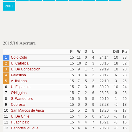
2001
2015/16 Apertura
Pl
W
D
L
Diff
Pts
1
Colo Colo
15
11
0
4
24:14
10
33
2
U. Catolica
15
10
2
3
33:15
18
32
3
U. De Concepcion
15
9
1
5
29:19
10
28
4
Palestino
15
8
4
3
23:17
6
28
5
A. Italiano
15
7
5
3
22:19
3
26
6
U. Espanola
15
7
3
5
30:20
10
24
7
O'Higgins
15
7
2
6
23:23
0
23
8
S. Wanderers
15
5
5
5
20:19
1
20
9
Cobresal
15
6
0
9
23:28
-5
18
10
San Marcos de Arica
15
5
2
8
18:20
-2
17
11
U. De Chile
15
4
5
6
24:30
-6
17
12
Huachipato
15
4
4
7
16:21
-5
16
13
Deportes Iquique
15
4
4
7
20:28
-8
16