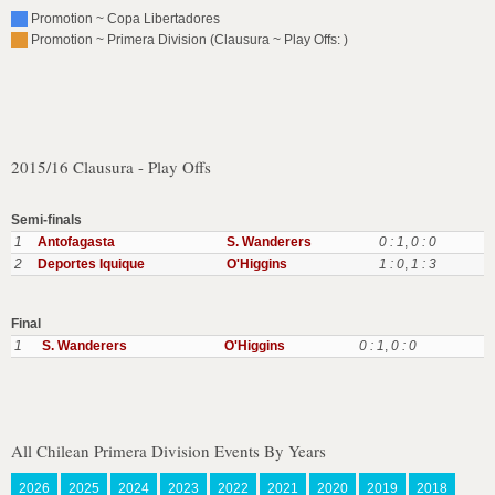
Promotion ~ Copa Libertadores
Promotion ~ Primera Division (Clausura ~ Play Offs: )
2015/16 Clausura - Play Offs
Semi-finals
1
Antofagasta
S. Wanderers
0 : 1
,
0 : 0
2
Deportes Iquique
O'Higgins
1 : 0
,
1 : 3
Final
1
S. Wanderers
O'Higgins
0 : 1
,
0 : 0
All Chilean Primera Division Events By Years
2026
2025
2024
2023
2022
2021
2020
2019
2018