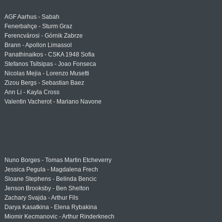
AGF Aarhus - Sabah
Fenerbahçe - Sturm Graz
Ferencvárosi - Górnik Zabrze
Brann - Apollon Limassol
Panathinaikos - CSKA 1948 Sofia
Stefanos Tsitsipas - Joao Fonseca
Nicolas Mejia - Lorenzo Musetti
Zizou Bergs - Sebastian Baez
Ann Li - Kayla Cross
Valentin Vacherot - Mariano Navone
Nuno Borges - Tomas Martin Etcheverry
Jessica Pegula - Magdalena Frech
Sloane Stephens - Belinda Bencic
Jenson Brooksby - Ben Shelton
Zachary Svajda - Arthur Fils
Darya Kasatkina - Elena Rybakina
Miomir Kecmanovic - Arthur Rinderknech