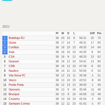
2021
Pl
W
D
L
Diff
Pts
1
Botafogo RJ
38
20
10
8
56:31
25
70
2
Goias
38
17
14
7
48:31
17
65
3
Coritiba
38
18
10
10
49:35
14
64
4
Avai
38
18
10
10
44:35
9
64
5
CSA
38
18
8
12
48:33
15
62
6
Guarani
38
16
12
10
54:41
13
60
7
CRB
38
16
12
10
47:39
8
60
8
Nautico
38
14
11
13
50:50
0
53
9
Vila Nova FC
38
12
15
11
35:36
-1
51
10
Vasco
38
13
10
15
43:52
-9
49
11
Ponte Preta
38
12
13
13
39:40
-1
49
12
Operario
38
13
9
16
35:46
-11
48
13
Brusque
38
13
9
16
44:56
-12
48
14
Cruzeiro
38
10
18
10
42:44
-2
48
15
Sampaio Correa
38
12
11
15
41:42
-1
47