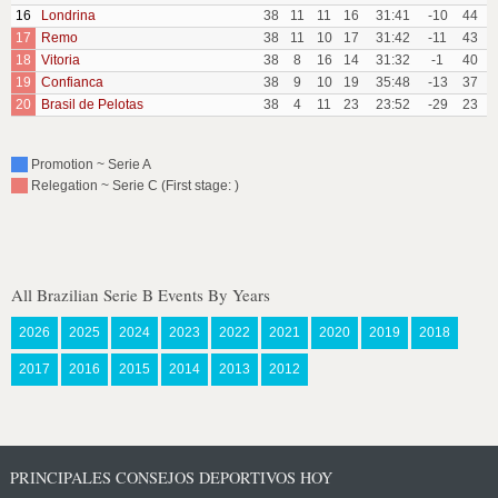
16
Londrina
38
11
11
16
31:41
-10
44
17
Remo
38
11
10
17
31:42
-11
43
18
Vitoria
38
8
16
14
31:32
-1
40
19
Confianca
38
9
10
19
35:48
-13
37
20
Brasil de Pelotas
38
4
11
23
23:52
-29
23
Promotion ~ Serie A
Relegation ~ Serie C (First stage: )
All Brazilian Serie B Events By Years
2026
2025
2024
2023
2022
2021
2020
2019
2018
2017
2016
2015
2014
2013
2012
PRINCIPALES CONSEJOS DEPORTIVOS HOY