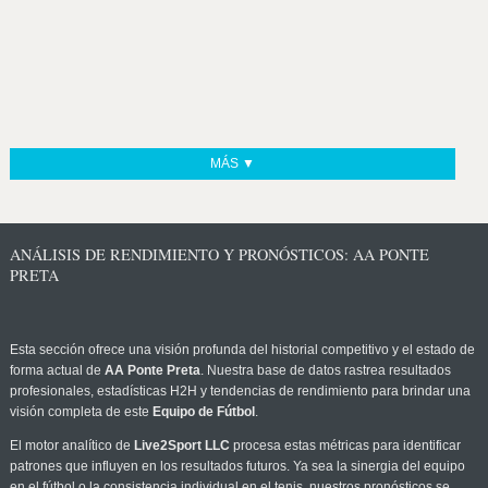
MÁS ▼
ANÁLISIS DE RENDIMIENTO Y PRONÓSTICOS: AA PONTE
PRETA
Esta sección ofrece una visión profunda del historial competitivo y el estado de
forma actual de
AA Ponte Preta
. Nuestra base de datos rastrea resultados
profesionales, estadísticas H2H y tendencias de rendimiento para brindar una
visión completa de este
Equipo de Fútbol
.
El motor analítico de
Live2Sport LLC
procesa estas métricas para identificar
patrones que influyen en los resultados futuros. Ya sea la sinergia del equipo
en el fútbol o la consistencia individual en el tenis, nuestros pronósticos se