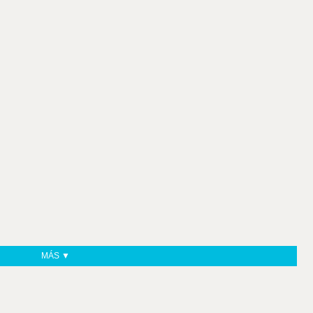
MÁS ▼