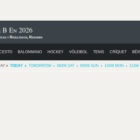
e B En 2026
ticas y Resultados, Resumen
CESTO
BALONMANO
HOCKEY
VÓLEIBOL
TENIS
CRÍQUET
BÉI
DAY
TODAY
TOMORROW
08/08 SAT
09/08 SUN
10/08 MON
11/08