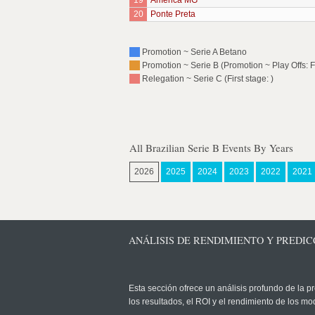
19
America MG
20
Ponte Preta
Promotion ~ Serie A Betano
Promotion ~ Serie B (Promotion ~ Play Offs: F
Relegation ~ Serie C (First stage: )
All Brazilian Serie B Events By Years
2026
2025
2024
2023
2022
2021
ANÁLISIS DE RENDIMIENTO Y PREDICC
Esta sección ofrece un análisis profundo de la pr
los resultados, el ROI y el rendimiento de los 