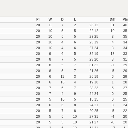
Pl
W
D
L
Diff
Pts
20
11
7
2
23:12
11
40
20
10
5
5
22:12
10
35
20
10
5
5
28:25
3
35
20
10
4
6
23:19
4
34
20
10
4
6
27:24
3
34
20
9
6
5
32:19
13
33
20
8
7
5
23:20
3
31
20
8
5
7
31:32
-1
29
20
8
5
7
21:26
-5
29
20
6
11
3
25:19
6
29
20
6
10
4
19:18
1
28
20
7
6
7
28:23
5
27
20
7
4
9
24:24
0
25
20
5
10
5
15:15
0
25
20
6
6
8
24:21
3
24
20
5
7
8
20:25
-5
22
20
5
5
10
27:31
-4
20
20
5
5
10
21:27
-6
20