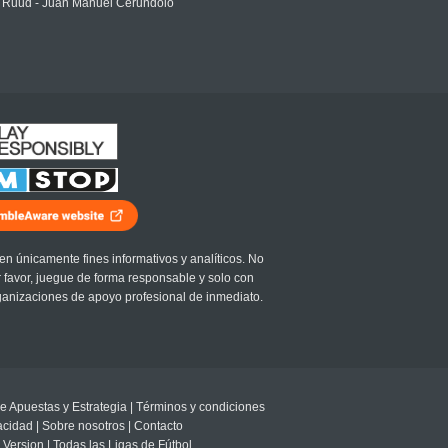
 Ruud - Juan Manuel Cerundolo
en únicamente fines informativos y analíticos. No
r favor, juegue de forma responsable y solo con
ganizaciones de apoyo profesional de inmediato.
e Apuestas y Estrategia
|
Términos y condiciones
vacidad
|
Sobre nosotros
|
Contacto
 Version
|
Todas las Ligas de Fútbol