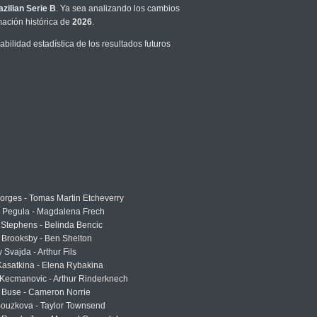
azilian Serie B
. Ya sea analizando los cambios
mación histórica de
2026
.
ilidad estadística de los resultados futuros
rges - Tomas Martin Etcheverry
a Pegula - Magdalena Frech
Stephens - Belinda Bencic
 Brooksby - Ben Shelton
 Svajda - Arthur Fils
asatkina - Elena Rybakina
Kecmanovic - Arthur Rinderknech
 Buse - Cameron Norrie
Bouzkova - Taylor Townsend