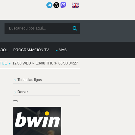
SBOL
PROGRAMACIÓN TV
MÁS
 TUE
12/08 WED
13/08 THU
06/08 04:27
Todas las ligas
Donar