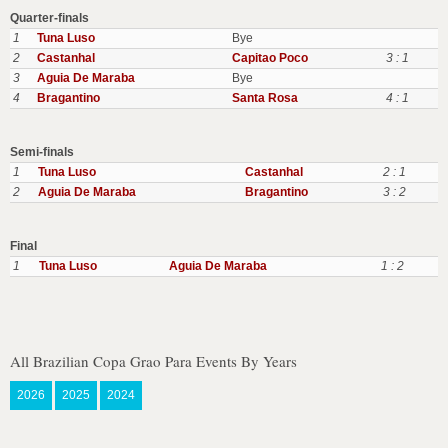
Quarter-finals
1
Tuna Luso
Bye
2
Castanhal
Capitao Poco
3 : 1
3
Aguia De Maraba
Bye
4
Bragantino
Santa Rosa
4 : 1
Semi-finals
1
Tuna Luso
Castanhal
2 : 1
2
Aguia De Maraba
Bragantino
3 : 2
Final
1
Tuna Luso
Aguia De Maraba
1 : 2
All Brazilian Copa Grao Para Events By Years
2026
2025
2024