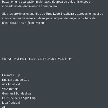
basan en una evaluación matemática rigurosa de datos históricos e
indicadores de rendimiento en tiempo real.
Siga los próximos encuentros de
Tuna Luso Brasileira
y aproveche nuestros
conocimientos basados en datos para comprender mejor la probabilidad
estadística de su próxima victoria.
PRINCIPALES CONSEJOS DEPORTIVOS HOY
Emirates Cup
English League Cup
ATP Montreal
WTA Toronto
German 2 Bundesliga
CONCACAF League Cup
Liga Portugal
AFL