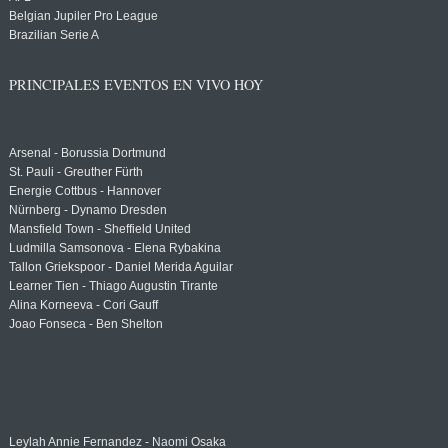
Belgian Jupiler Pro League
Brazilian Serie A
PRINCIPALES EVENTOS EN VIVO HOY
Arsenal - Borussia Dortmund
St. Pauli - Greuther Fürth
Energie Cottbus - Hannover
Nürnberg - Dynamo Dresden
Mansfield Town - Sheffield United
Ludmilla Samsonova - Elena Rybakina
Tallon Griekspoor - Daniel Merida Aguilar
Learner Tien - Thiago Augustin Tirante
Alina Korneeva - Cori Gauff
Joao Fonseca - Ben Shelton
Leylah Annie Fernandez - Naomi Osaka