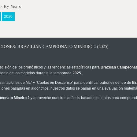
ts By Years
2020
CIONES: BRAZILIAN CAMPEONATO MINEIRO 2 (2025)
ecisión de los pronósticos y las tendencias estadísticas para
Brazilian Campeonat
imiento de los modelos durante la temporada
2025
.
timaciones de ML" y "Cuotas en Descenso" para identificar patrones dentro de
Br
iones basadas en algoritmos, nuestros datos se basan en una evaluación matemáti
peonato Mineiro 2
y aproveche nuestros análisis basados en datos para comprender