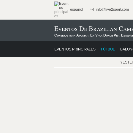
español
info@live2sport.com
Eventos De Brazilian Camp
Consejos para Apostar, En Vivo, Dónde Ver, Estadís
EVENTOS PRINCIPALES
FÚTBOL
BALON
YESTE