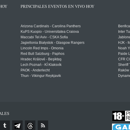
 HOY
PRINCIPALES EVENTOS EN VIVO HOY
Arizona Cardinals - Carolina Panthers
Benfica
KuPS Kuopio - Universitatea Craiova
Inter T
Maccabi Tel Aviv - CSKA Sofia
Jablon
Jagiellonia Białystok - Glasgow Rangers
HJK - M
Lincoln Red Imps - Omonia
Noah Y
Red Bull Salzburg - Paphos
Paide 
Hradec Králové - Beşiktaş
CFR Cl
Lech Poznań - KÍ Klaksvík
Sheriff 
PAOK - Anderlecht
Raków 
Thun - Vikingur Reykjavik
Dynamo
ALES