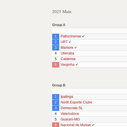
2025 Main
Group A
1
Patrocinense
✔
2
URT
✔
3
Mamore
✔
4
Uberaba
5
Caldense
6
Varginha
✔
Group B
1
Ipatinga
2
North Esporte Clube
3
Democrata SL
4
Valeriodoce
5
Guarani-MG
6
Nacional de Muriae
✔