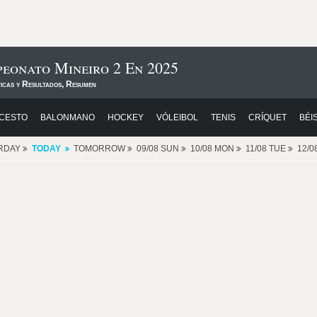
eonato Mineiro 2 En 2025
ticas y Resultados, Resumen
CESTO
BALONMANO
HOCKEY
VÓLEIBOL
TENIS
CRÍQUET
BÉI
RDAY
TODAY
TOMORROW
09/08 SUN
10/08 MON
11/08 TUE
12/