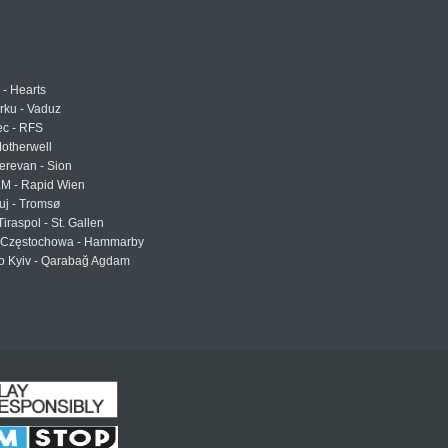
 - Hearts
urku - Vaduz
ec - RFS
otherwell
erevan - Sion
LM - Rapid Wien
uj - Tromsø
Tiraspol - St. Gallen
Częstochowa - Hammarby
 Kyiv - Qarabağ Agdam