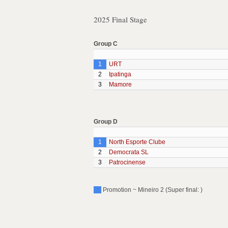
2025 Final Stage
Group C
1
URT
2
Ipatinga
3
Mamore
Group D
1
North Esporte Clube
2
Democrata SL
3
Patrocinense
Promotion ~ Mineiro 2 (Super final: )