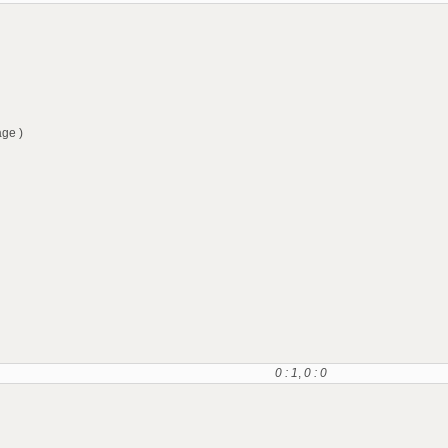
age )
0 : 1
,
0 : 0