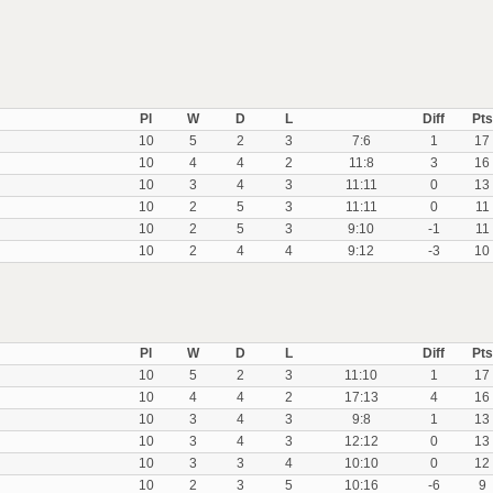
Pl
W
D
L
Diff
Pts
10
5
2
3
7:6
1
17
10
4
4
2
11:8
3
16
10
3
4
3
11:11
0
13
10
2
5
3
11:11
0
11
10
2
5
3
9:10
-1
11
10
2
4
4
9:12
-3
10
Pl
W
D
L
Diff
Pts
10
5
2
3
11:10
1
17
10
4
4
2
17:13
4
16
10
3
4
3
9:8
1
13
10
3
4
3
12:12
0
13
10
3
3
4
10:10
0
12
10
2
3
5
10:16
-6
9