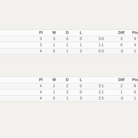
Pl
W
D
L
Diff
Pts
3
3
0
0
3:0
3
9
3
1
1
1
1:1
0
4
4
0
1
3
0:3
-3
1
Pl
W
D
L
Diff
Pts
4
2
2
0
3:1
2
8
4
1
3
0
2:1
1
6
4
0
1
3
2:5
-3
1