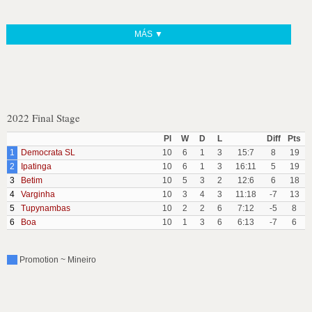
MÁS ▼
2022 Final Stage
Pl
W
D
L
Diff
Pts
1
Democrata SL
10
6
1
3
15:7
8
19
2
Ipatinga
10
6
1
3
16:11
5
19
3
Betim
10
5
3
2
12:6
6
18
4
Varginha
10
3
4
3
11:18
-7
13
5
Tupynambas
10
2
2
6
7:12
-5
8
6
Boa
10
1
3
6
6:13
-7
6
Promotion ~ Mineiro