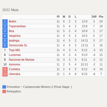
2022 Main
Pl
W
D
L
Diff
Pts
1
Betim
11
6
2
3
12:9
3
20
2
Tupynambas
11
5
4
2
15:8
7
19
3
Boa
11
5
2
4
10:9
1
17
4
Varginha
11
4
5
2
10:5
5
17
5
Ipatinga
11
4
5
2
14:11
3
17
6
Democrata SL
11
4
4
3
13:11
2
16
7
Tupi-MG
11
4
3
4
9:12
-3
15
8
Luziense
11
4
3
4
9:13
-4
15
9
Nacional de Muriae
11
3
3
5
9:11
-2
12
10
Aymores
11
2
5
4
10:12
-2
11
11
Coimbra
11
2
4
5
8:12
-4
10
12
Uberaba
11
1
4
6
9:15
-6
7
Promotion ~ Campeonato Mineiro 2 (Final Stage: )
Relegation