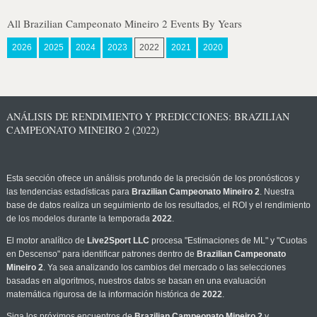
All Brazilian Campeonato Mineiro 2 Events By Years
2026
2025
2024
2023
2022
2021
2020
ANÁLISIS DE RENDIMIENTO Y PREDICCIONES: BRAZILIAN
CAMPEONATO MINEIRO 2 (2022)
Esta sección ofrece un análisis profundo de la precisión de los pronósticos y
las tendencias estadísticas para
Brazilian Campeonato Mineiro 2
. Nuestra
base de datos realiza un seguimiento de los resultados, el ROI y el rendimiento
de los modelos durante la temporada
2022
.
El motor analítico de
Live2Sport LLC
procesa "Estimaciones de ML" y "Cuotas
en Descenso" para identificar patrones dentro de
Brazilian Campeonato
Mineiro 2
. Ya sea analizando los cambios del mercado o las selecciones
basadas en algoritmos, nuestros datos se basan en una evaluación
matemática rigurosa de la información histórica de
2022
.
Siga los próximos encuentros de
Brazilian Campeonato Mineiro 2
y