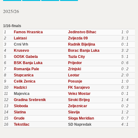
2025/26
1/16-finals
1
Famos Hrasnica
Jedinstvo Bihac
1 : 0
2
Laktasi
Zvijezda 09
3 : 1
3
Crni Vrh
Radnik Bijeljina
0 : 1
4
Krusevo
Borac Banja Luka
3 : 2
5
GOSK Gabela
Tuzla City
5 : 1
6
BSK Banja Luka
Prijedor
0 : 6
7
Romanija Pale
Zrinjski
0 : 2
8
Stupcanica
Leotar
2 : 0
9
Celik Zenica
Posusje
1 : 0
10
Hadzici
FK Sarajevo
0 : 3
11
Majevica
Velez Mostar
0 : 1
12
Gradina Srebrenik
Siroki Brijeg
1 : 4
13
Sloboda
Zeljeznicar
0 : 2
14
Slatina
Slavija
1 : 2
15
Grude
Sloga Meridian
0 : 7
16
Tekstilac
SD Napredak
4 : 1