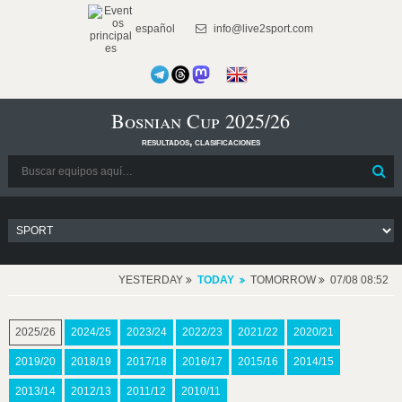
español
info@live2sport.com
Bosnian Cup 2025/26
resultados, clasificaciones
YESTERDAY
TODAY
TOMORROW
07/08 08:52
2025/26
2024/25
2023/24
2022/23
2021/22
2020/21
2019/20
2018/19
2017/18
2016/17
2015/16
2014/15
2013/14
2012/13
2011/12
2010/11