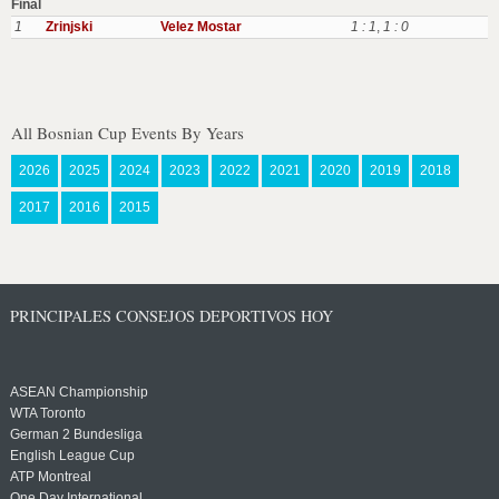
Final
1
Zrinjski
Velez Mostar
1 : 1
,
1 : 0
All Bosnian Cup Events By Years
2026
2025
2024
2023
2022
2021
2020
2019
2018
2017
2016
2015
PRINCIPALES CONSEJOS DEPORTIVOS HOY
ASEAN Championship
WTA Toronto
German 2 Bundesliga
English League Cup
ATP Montreal
One Day International