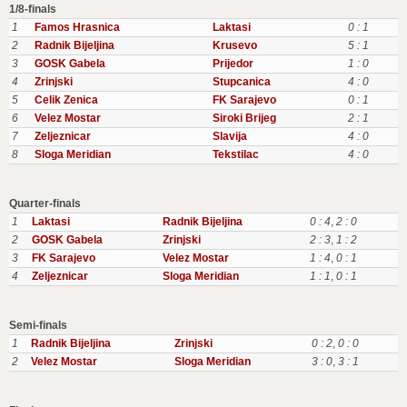
1/8-finals
1
Famos Hrasnica
Laktasi
0 : 1
2
Radnik Bijeljina
Krusevo
5 : 1
3
GOSK Gabela
Prijedor
1 : 0
4
Zrinjski
Stupcanica
4 : 0
5
Celik Zenica
FK Sarajevo
0 : 1
6
Velez Mostar
Siroki Brijeg
2 : 1
7
Zeljeznicar
Slavija
4 : 0
8
Sloga Meridian
Tekstilac
4 : 0
Quarter-finals
1
Laktasi
Radnik Bijeljina
0 : 4
,
2 : 0
2
GOSK Gabela
Zrinjski
2 : 3
,
1 : 2
3
FK Sarajevo
Velez Mostar
1 : 4
,
0 : 1
4
Zeljeznicar
Sloga Meridian
1 : 1
,
0 : 1
Semi-finals
1
Radnik Bijeljina
Zrinjski
0 : 2
,
0 : 0
2
Velez Mostar
Sloga Meridian
3 : 0
,
3 : 1