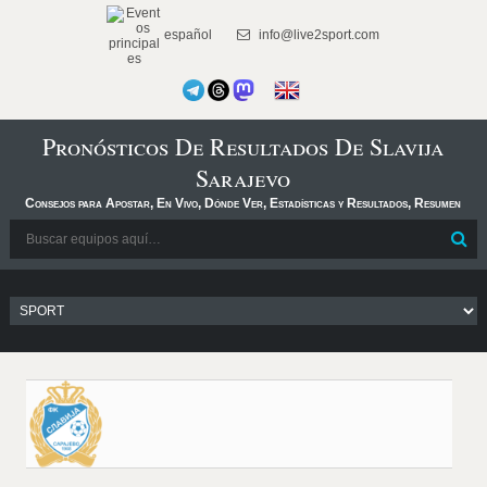
español
info@live2sport.com
Pronósticos De Resultados De Slavija
Sarajevo
Consejos para Apostar, En Vivo, Dónde Ver, Estadísticas y Resultados, Resumen