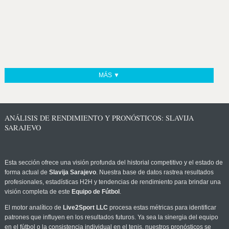
MÁS ▼
ANÁLISIS DE RENDIMIENTO Y PRONÓSTICOS: SLAVIJA
SARAJEVO
Esta sección ofrece una visión profunda del historial competitivo y el estado de
forma actual de
Slavija Sarajevo
. Nuestra base de datos rastrea resultados
profesionales, estadísticas H2H y tendencias de rendimiento para brindar una
visión completa de este
Equipo de Fútbol
.
El motor analítico de
Live2Sport LLC
procesa estas métricas para identificar
patrones que influyen en los resultados futuros. Ya sea la sinergia del equipo
en el fútbol o la consistencia individual en el tenis, nuestros pronósticos se