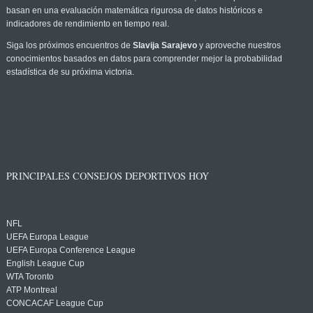
basan en una evaluación matemática rigurosa de datos históricos e
indicadores de rendimiento en tiempo real.
Siga los próximos encuentros de
Slavija Sarajevo
y aproveche nuestros
conocimientos basados en datos para comprender mejor la probabilidad
estadística de su próxima victoria.
PRINCIPALES CONSEJOS DEPORTIVOS HOY
NFL
UEFA Europa League
UEFA Europa Conference League
English League Cup
WTA Toronto
ATP Montreal
CONCACAF League Cup