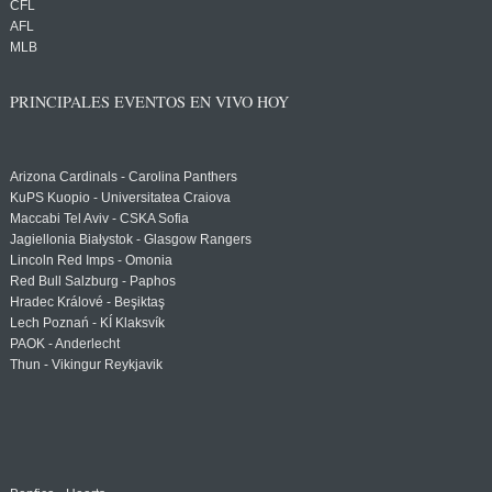
CFL
AFL
MLB
PRINCIPALES EVENTOS EN VIVO HOY
Arizona Cardinals - Carolina Panthers
KuPS Kuopio - Universitatea Craiova
Maccabi Tel Aviv - CSKA Sofia
Jagiellonia Białystok - Glasgow Rangers
Lincoln Red Imps - Omonia
Red Bull Salzburg - Paphos
Hradec Králové - Beşiktaş
Lech Poznań - KÍ Klaksvík
PAOK - Anderlecht
Thun - Vikingur Reykjavik