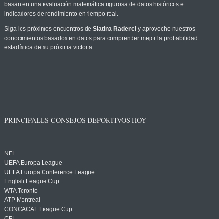
basan en una evaluación matemática rigurosa de datos históricos e
indicadores de rendimiento en tiempo real.
Siga los próximos encuentros de
Slatina Radenci
y aproveche nuestros
conocimientos basados en datos para comprender mejor la probabilidad
estadística de su próxima victoria.
PRINCIPALES CONSEJOS DEPORTIVOS HOY
NFL
UEFA Europa League
UEFA Europa Conference League
English League Cup
WTA Toronto
ATP Montreal
CONCACAF League Cup
CFL