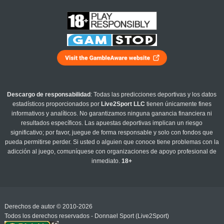
Descargo de responsabilidad
: Todas las predicciones deportivas y los datos
estadísticos proporcionados por
Live2Sport LLC
tienen únicamente fines
informativos y analíticos. No garantizamos ninguna ganancia financiera ni
resultados específicos. Las apuestas deportivas implican un riesgo
significativo; por favor, juegue de forma responsable y solo con fondos que
pueda permitirse perder. Si usted o alguien que conoce tiene problemas con la
adicción al juego, comuníquese con organizaciones de apoyo profesional de
inmediato.
18+
Derechos de autor © 2010-2026
Todos los derechos reservados - Donnael Sport (Live2Sport)