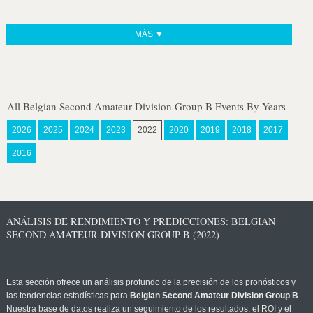
MÁS ▼
All Belgian Second Amateur Division Group B Events By Years
2026
2025
2024
2023
2022
2020
2019
2018
2017
2016
ANÁLISIS DE RENDIMIENTO Y PREDICCIONES: BELGIAN
SECOND AMATEUR DIVISION GROUP B (2022)
Esta sección ofrece un análisis profundo de la precisión de los pronósticos y
las tendencias estadísticas para
Belgian Second Amateur Division Group B
.
Nuestra base de datos realiza un seguimiento de los resultados, el ROI y el