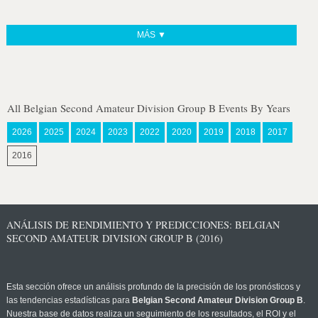
MÁS ▼
All Belgian Second Amateur Division Group B Events By Years
2026
2025
2024
2023
2022
2020
2019
2018
2017
2016
ANÁLISIS DE RENDIMIENTO Y PREDICCIONES: BELGIAN
SECOND AMATEUR DIVISION GROUP B (2016)
Esta sección ofrece un análisis profundo de la precisión de los pronósticos y
las tendencias estadísticas para
Belgian Second Amateur Division Group B
.
Nuestra base de datos realiza un seguimiento de los resultados, el ROI y el