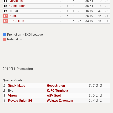
14
Vervietois
34
9
6
19
35:54
-19
33
15
Grimbergen
34
7
8
19
36:54
-18
29
16
Ternat
34
7
7
20
46:79
-33
28
17
Namur
34
6
9
19
26:70
-44
27
18
RFC Liege
34
4
5
25
33:79
-46
17
Promotion ~ EXQI League
Relegation
2010/11 Promotion
Quarter-finals
1
Sint Niklaas
Hoogstraten
3 : 2
,
2 : 2
2
Bye
K. FC Turnhout
3
Virton
ASV Geel
3 : 0
,
1 : 2
4
Royale Union SG
Woluwe Zaventem
1 : 4
,
2 : 1