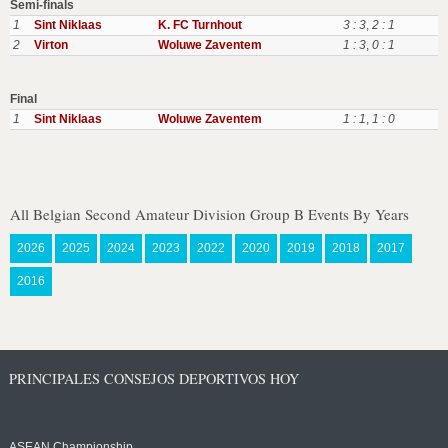
Semi-finals
1
Sint Niklaas
K. FC Turnhout
3 : 3
,
2 : 1
2
Virton
Woluwe Zaventem
1 : 3
,
0 : 1
Final
1
Sint Niklaas
Woluwe Zaventem
1 : 1
,
1 : 0
All Belgian Second Amateur Division Group B Events By Years
2026
2025
2024
2023
2022
2020
2019
2018
2017
2016
PRINCIPALES CONSEJOS DEPORTIVOS HOY
ASEAN Championship