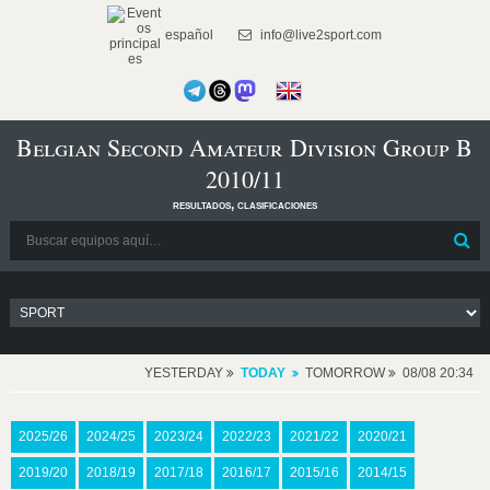
español
info@live2sport.com
Belgian Second Amateur Division Group B
2010/11
resultados, clasificaciones
YESTERDAY
TODAY
TOMORROW
08/08 20:34
2025/26
2024/25
2023/24
2022/23
2021/22
2020/21
2019/20
2018/19
2017/18
2016/17
2015/16
2014/15