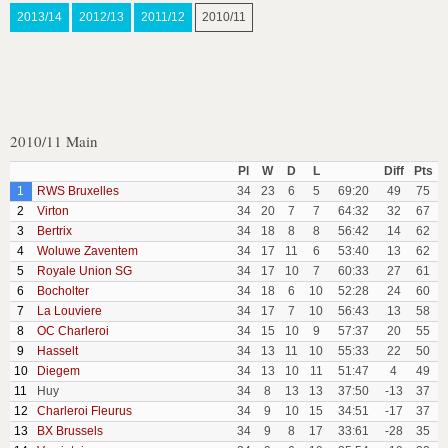
2013/14
2012/13
2011/12
2010/11
2010/11 Main
Pl
W
D
L
Diff
Pts
1
RWS Bruxelles
34
23
6
5
69:20
49
75
2
Virton
34
20
7
7
64:32
32
67
3
Bertrix
34
18
8
8
56:42
14
62
4
Woluwe Zaventem
34
17
11
6
53:40
13
62
5
Royale Union SG
34
17
10
7
60:33
27
61
6
Bocholter
34
18
6
10
52:28
24
60
7
La Louviere
34
17
7
10
56:43
13
58
8
OC Charleroi
34
15
10
9
57:37
20
55
9
Hasselt
34
13
11
10
55:33
22
50
10
Diegem
34
13
10
11
51:47
4
49
11
Huy
34
8
13
13
37:50
-13
37
12
Charleroi Fleurus
34
9
10
15
34:51
-17
37
13
BX Brussels
34
9
8
17
33:61
-28
35