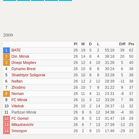
2009
Pl
W
D
L
Diff
Pts
1
BATE
26
19
5
2
55:16
39
62
2
Din. Minsk
26
14
8
4
38:18
20
50
3
Dnepr Mogilev
26
12
4
10
31:26
5
40
4
Dynamo Brest
26
10
8
8
30:24
6
38
5
Shakhtyor Soligorsk
26
10
8
8
33:28
5
38
6
Naftan
26
12
2
12
28:39
-11
38
7
Zhodino
26
10
7
9
31:22
9
37
8
Neman
26
11
4
11
23:31
-8
37
9
FC Minsk
26
11
3
12
33:26
7
36
10
Vitebsk
26
10
2
14
26:37
-11
32
11
Partizan Minsk
26
8
6
12
34:38
-4
30
12
FC Gomel
26
8
5
13
31:47
-16
29
13
Mikashevichi
26
6
7
13
27:39
-12
25
14
Smorgon
26
2
9
15
17:46
-29
15