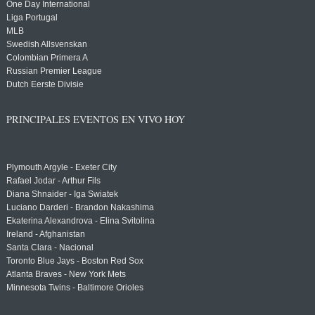
One Day International
Liga Portugal
MLB
Swedish Allsvenskan
Colombian Primera A
Russian Premier League
Dutch Eerste Divisie
PRINCIPALES EVENTOS EN VIVO HOY
Plymouth Argyle - Exeter City
Rafael Jodar - Arthur Fils
Diana Shnaider - Iga Swiatek
Luciano Darderi - Brandon Nakashima
Ekaterina Alexandrova - Elina Svitolina
Ireland - Afghanistan
Santa Clara - Nacional
Toronto Blue Jays - Boston Red Sox
Atlanta Braves - New York Mets
Minnesota Twins - Baltimore Orioles