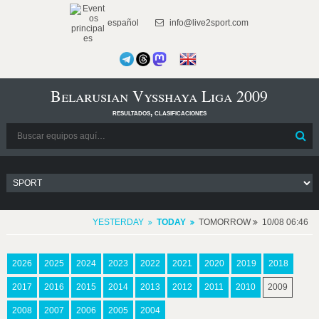
español
info@live2sport.com
Belarusian Vysshaya Liga 2009
resultados, clasificaciones
YESTERDAY
TODAY
TOMORROW
10/08 06:46
2026
2025
2024
2023
2022
2021
2020
2019
2018
2017
2016
2015
2014
2013
2012
2011
2010
2009
2008
2007
2006
2005
2004