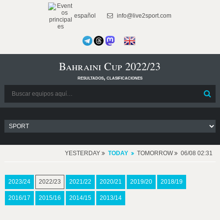
español
info@live2sport.com
Bahraini Cup 2022/23
resultados, clasificaciones
YESTERDAY
TODAY
TOMORROW
06/08 02:31
2023/24
2022/23
2021/22
2020/21
2019/20
2018/19
2016/17
2015/16
2014/15
2013/14