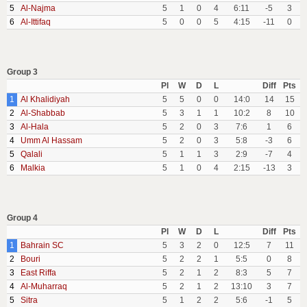
5
Al-Najma
5
1
0
4
6:11
-5
3
6
Al-Ittifaq
5
0
0
5
4:15
-11
0
Group 3
Pl
W
D
L
Diff
Pts
1
Al Khalidiyah
5
5
0
0
14:0
14
15
2
Al-Shabbab
5
3
1
1
10:2
8
10
3
Al-Hala
5
2
0
3
7:6
1
6
4
Umm Al Hassam
5
2
0
3
5:8
-3
6
5
Qalali
5
1
1
3
2:9
-7
4
6
Malkia
5
1
0
4
2:15
-13
3
Group 4
Pl
W
D
L
Diff
Pts
1
Bahrain SC
5
3
2
0
12:5
7
11
2
Bouri
5
2
2
1
5:5
0
8
3
East Riffa
5
2
1
2
8:3
5
7
4
Al-Muharraq
5
2
1
2
13:10
3
7
5
Sitra
5
1
2
2
5:6
-1
5