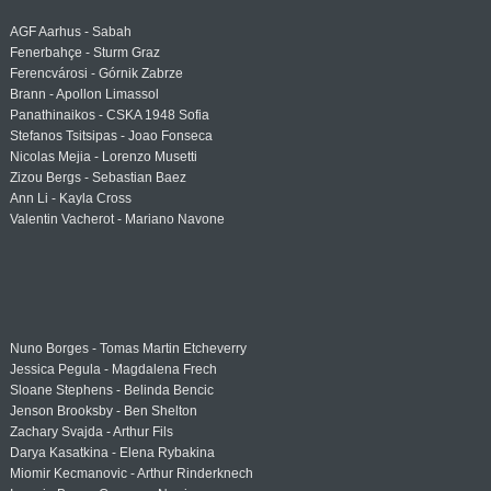
AGF Aarhus - Sabah
Fenerbahçe - Sturm Graz
Ferencvárosi - Górnik Zabrze
Brann - Apollon Limassol
Panathinaikos - CSKA 1948 Sofia
Stefanos Tsitsipas - Joao Fonseca
Nicolas Mejia - Lorenzo Musetti
Zizou Bergs - Sebastian Baez
Ann Li - Kayla Cross
Valentin Vacherot - Mariano Navone
Nuno Borges - Tomas Martin Etcheverry
Jessica Pegula - Magdalena Frech
Sloane Stephens - Belinda Bencic
Jenson Brooksby - Ben Shelton
Zachary Svajda - Arthur Fils
Darya Kasatkina - Elena Rybakina
Miomir Kecmanovic - Arthur Rinderknech