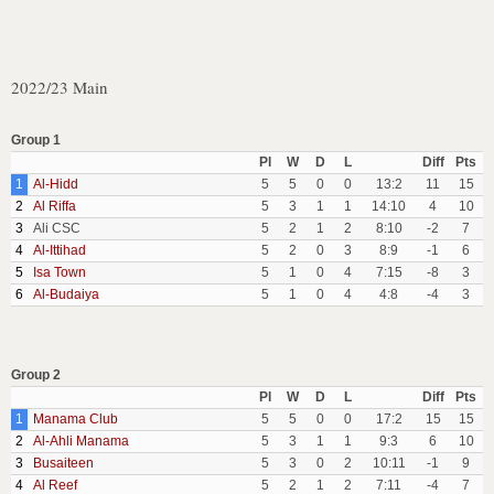
2022/23 Main
Group 1
Pl
W
D
L
Diff
Pts
1
Al-Hidd
5
5
0
0
13:2
11
15
2
Al Riffa
5
3
1
1
14:10
4
10
3
Ali CSC
5
2
1
2
8:10
-2
7
4
Al-Ittihad
5
2
0
3
8:9
-1
6
5
Isa Town
5
1
0
4
7:15
-8
3
6
Al-Budaiya
5
1
0
4
4:8
-4
3
Group 2
Pl
W
D
L
Diff
Pts
1
Manama Club
5
5
0
0
17:2
15
15
2
Al-Ahli Manama
5
3
1
1
9:3
6
10
3
Busaiteen
5
3
0
2
10:11
-1
9
4
Al Reef
5
2
1
2
7:11
-4
7