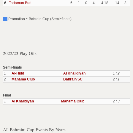
6
Tadamun Buri
5
1
0
4
4:18
-14
3
Promotion ~ Bahrain Cup (Semi~finals)
2022/23 Play Offs
Semi-finals
1
Al-Hidd
Al Khalidiyah
1 : 2
2
Manama Club
Bahrain SC
2 : 1
Final
1
Al Khalidiyah
Manama Club
2 : 3
All Bahraini Cup Events By Years