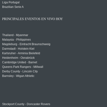
Liga Portugal
Brazilian Serie A
PRINCIPALES EVENTOS EN VIVO HOY
Thailand - Myanmar
Malaysia - Philippines
Magdeburg - Eintracht Braunschweig
Darmstadt - Holstein Kiel
Karlsruher - Arminia Bielefeld
Heidenheim - Osnabrück
Cambridge United - Barnet
Queens Park Rangers - Millwall
Derby County - Lincoln City
Barnsley - Wigan Athletic
Stockport County - Doncaster Rovers