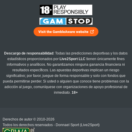
Descargo de responsabilidad
: Todas las predicciones deportivas y los datos
estadísticos proporcionados por
Live2Sport LLC
tienen únicamente fines
informativos y analíticos. No garantizamos ninguna ganancia financiera ni
resultados específicos. Las apuestas deportivas implican un riesgo
significativo; por favor, juegue de forma responsable y solo con fondos que
pueda permitirse perder. Si usted o alguien que conoce tiene problemas con la
adicción al juego, comuníquese con organizaciones de apoyo profesional de
inmediato.
18+
Derechos de autor © 2010-2026
Todos los derechos reservados - Donnael Sport (Live2Sport)