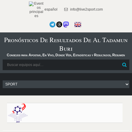
español
info@live2sport.com
Pronósticos De Resultados De Al Tadamun
Buri
Consejos para Apostar, En Vivo, Dónde Ver, Estadísticas y Resultados, Resumen