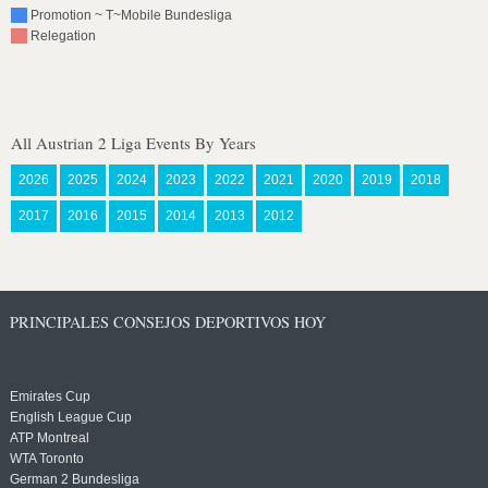
Promotion ~ T~Mobile Bundesliga
Relegation
All Austrian 2 Liga Events By Years
2026
2025
2024
2023
2022
2021
2020
2019
2018
2017
2016
2015
2014
2013
2012
PRINCIPALES CONSEJOS DEPORTIVOS HOY
Emirates Cup
English League Cup
ATP Montreal
WTA Toronto
German 2 Bundesliga