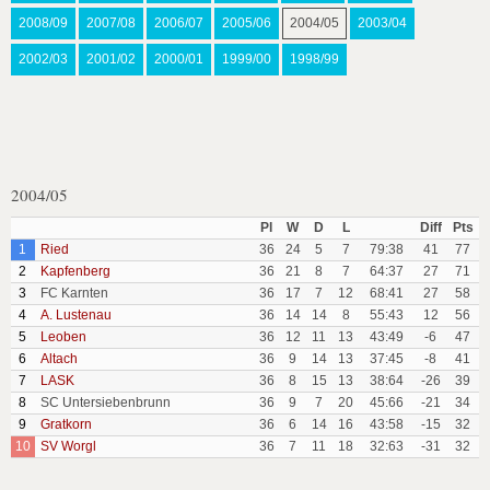
2008/09
2007/08
2006/07
2005/06
2004/05
2003/04
2002/03
2001/02
2000/01
1999/00
1998/99
2004/05
Pl
W
D
L
Diff
Pts
1
Ried
36
24
5
7
79:38
41
77
2
Kapfenberg
36
21
8
7
64:37
27
71
3
FC Karnten
36
17
7
12
68:41
27
58
4
A. Lustenau
36
14
14
8
55:43
12
56
5
Leoben
36
12
11
13
43:49
-6
47
6
Altach
36
9
14
13
37:45
-8
41
7
LASK
36
8
15
13
38:64
-26
39
8
SC Untersiebenbrunn
36
9
7
20
45:66
-21
34
9
Gratkorn
36
6
14
16
43:58
-15
32
10
SV Worgl
36
7
11
18
32:63
-31
32