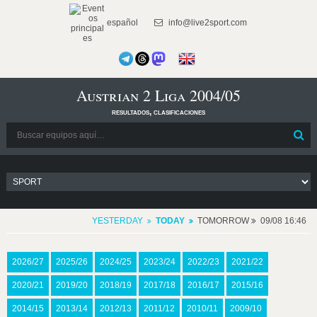
español
info@live2sport.com
Austrian 2 Liga 2004/05
resultados, clasificaciones
YESTERDAY
TODAY
TOMORROW
09/08 16:46
2026/27
2025/26
2024/25
2023/24
2022/23
2021/22
2020/21
2019/20
2018/19
2017/18
2016/17
2015/16
2014/15
2013/14
2012/13
2011/12
2010/11
2009/10