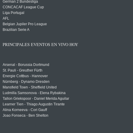
German 2 Bundesliga
CONCACAF League Cup
Liga Portugal
AFL
Belgian Jupiler Pro League
Brazilian Serie A
PRINCIPALES EVENTOS EN VIVO HOY
Arsenal - Borussia Dortmund
St. Pauli - Greuther Fürth
Energie Cottbus - Hannover
Nürnberg - Dynamo Dresden
Mansfield Town - Sheffield United
Ludmilla Samsonova - Elena Rybakina
Tallon Griekspoor - Daniel Merida Aguilar
Learner Tien - Thiago Augustin Tirante
Alina Korneeva - Cori Gauff
Joao Fonseca - Ben Shelton