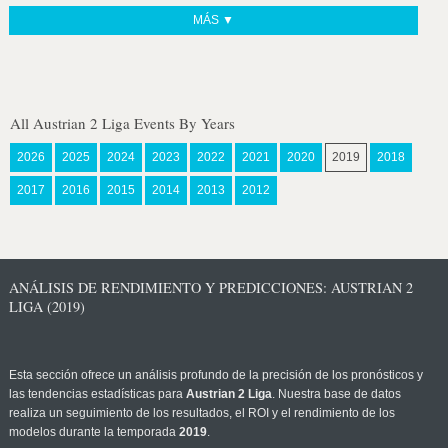
MÁS ▼
All Austrian 2 Liga Events By Years
2026
2025
2024
2023
2022
2021
2020
2019
2018
2017
2016
2015
2014
2013
2012
ANÁLISIS DE RENDIMIENTO Y PREDICCIONES: AUSTRIAN 2
LIGA (2019)
Esta sección ofrece un análisis profundo de la precisión de los pronósticos y
las tendencias estadísticas para
Austrian 2 Liga
. Nuestra base de datos
realiza un seguimiento de los resultados, el ROI y el rendimiento de los
modelos durante la temporada
2019
.