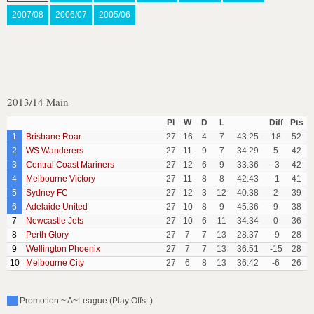
2007/08
2006/07
2005/06
2013/14 Main
Pl
W
D
L
Diff
Pts
1
Brisbane Roar
27
16
4
7
43:25
18
52
2
WS Wanderers
27
11
9
7
34:29
5
42
3
Central Coast Mariners
27
12
6
9
33:36
-3
42
4
Melbourne Victory
27
11
8
8
42:43
-1
41
5
Sydney FC
27
12
3
12
40:38
2
39
6
Adelaide United
27
10
8
9
45:36
9
38
7
Newcastle Jets
27
10
6
11
34:34
0
36
8
Perth Glory
27
7
7
13
28:37
-9
28
9
Wellington Phoenix
27
7
7
13
36:51
-15
28
10
Melbourne City
27
6
8
13
36:42
-6
26
Promotion ~ A~League (Play Offs: )