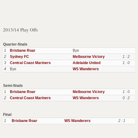
2013/14 Play Offs
Quarter-finals
1
Brisbane Roar
Bye
2
Sydney FC
Melbourne Victory
1 : 2
3
Central Coast Mariners
Adelaide United
1 : 0
4
Bye
WS Wanderers
Semi-finals
1
Brisbane Roar
Melbourne Victory
1 : 0
2
Central Coast Mariners
WS Wanderers
0 : 2
Final
1
Brisbane Roar
WS Wanderers
2 : 1