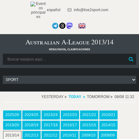
español
info@live2sport.com
Australian A-League 2013/14
resultados, clasificaciones
YESTERDAY
TODAY
TOMORROW
08/08 11:32
2025/26
2024/25
2023/24
2022/23
2021/22
2020/21
2019/20
2018/19
2017/18
2016/17
2015/16
2014/15
2013/14
2012/13
2011/12
2010/11
2009/10
2008/09