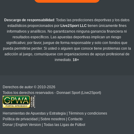
Descargo de responsabilidad
: Todas las predicciones deportivas y los datos
estadísticos proporcionados por
Live2Sport LLC
tienen únicamente fines
informativos y analíticos. No garantizamos ninguna ganancia financiera ni
resultados específicos. Las apuestas deportivas implican un riesgo
significativo; por favor, juegue de forma responsable y solo con fondos que
pueda permitirse perder. Si usted o alguien que conoce tiene problemas con la
adicción al juego, comuníquese con organizaciones de apoyo profesional de
inmediato.
18+
Derechos de autor © 2010-2026
Todos los derechos reservados - Donnael Sport (Live2Sport)
Herramientas de Apuestas y Estrategia
|
Términos y condiciones
Política de privacidad
|
Sobre nosotros
|
Contacto
Donar
|
English Version
|
Todas las Ligas de Fútbol