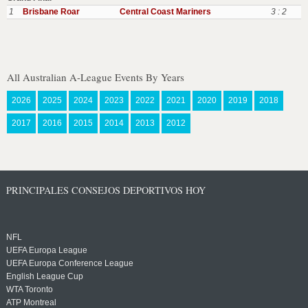
1
Brisbane Roar
Central Coast Mariners
3 : 2
All Australian A-League Events By Years
2026
2025
2024
2023
2022
2021
2020
2019
2018
2017
2016
2015
2014
2013
2012
PRINCIPALES CONSEJOS DEPORTIVOS HOY
NFL
UEFA Europa League
UEFA Europa Conference League
English League Cup
WTA Toronto
ATP Montreal