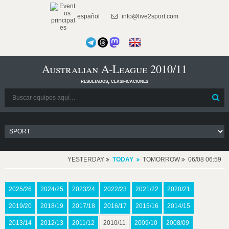
español
info@live2sport.com
Australian A-League 2010/11
resultados, clasificaciones
YESTERDAY
TODAY
TOMORROW
06/08 06:59
2025/26
2024/25
2023/24
2022/23
2021/22
2020/21
2019/20
2018/19
2017/18
2016/17
2015/16
2014/15
2013/14
2012/13
2011/12
2010/11
2009/10
2008/09