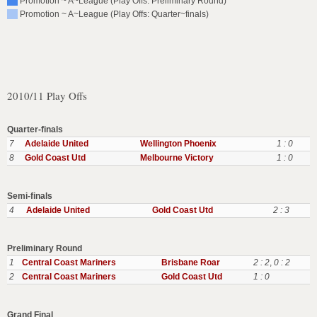
Promotion ~ A~League (Play Offs: Preliminary Round)
Promotion ~ A~League (Play Offs: Quarter~finals)
2010/11 Play Offs
Quarter-finals
7
Adelaide United
Wellington Phoenix
1 : 0
8
Gold Coast Utd
Melbourne Victory
1 : 0
Semi-finals
4
Adelaide United
Gold Coast Utd
2 : 3
Preliminary Round
1
Central Coast Mariners
Brisbane Roar
2 : 2
,
0 : 2
2
Central Coast Mariners
Gold Coast Utd
1 : 0
Grand Final