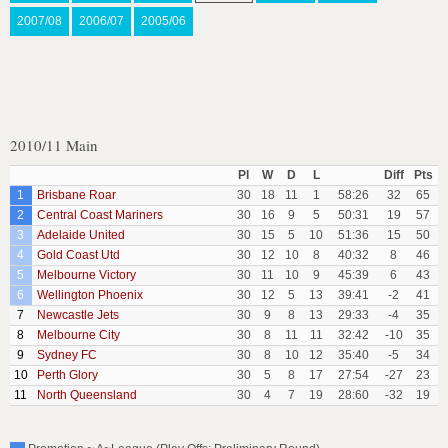
2007/08
2006/07
2005/06
2010/11 Main
Pl
W
D
L
Diff
Pts
1
Brisbane Roar
30
18
11
1
58:26
32
65
2
Central Coast Mariners
30
16
9
5
50:31
19
57
3
Adelaide United
30
15
5
10
51:36
15
50
4
Gold Coast Utd
30
12
10
8
40:32
8
46
5
Melbourne Victory
30
11
10
9
45:39
6
43
6
Wellington Phoenix
30
12
5
13
39:41
-2
41
7
Newcastle Jets
30
9
8
13
29:33
-4
35
8
Melbourne City
30
8
11
11
32:42
-10
35
9
Sydney FC
30
8
10
12
35:40
-5
34
10
Perth Glory
30
5
8
17
27:54
-27
23
11
North Queensland
30
4
7
19
28:60
-32
19