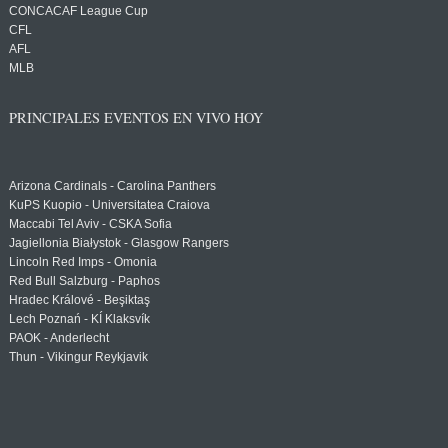
CONCACAF League Cup
CFL
AFL
MLB
PRINCIPALES EVENTOS EN VIVO HOY
Arizona Cardinals - Carolina Panthers
KuPS Kuopio - Universitatea Craiova
Maccabi Tel Aviv - CSKA Sofia
Jagiellonia Białystok - Glasgow Rangers
Lincoln Red Imps - Omonia
Red Bull Salzburg - Paphos
Hradec Králové - Beşiktaş
Lech Poznań - KÍ Klaksvík
PAOK - Anderlecht
Thun - Vikingur Reykjavik