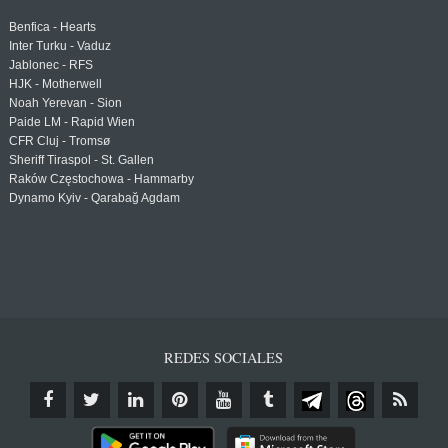
Benfica - Hearts
Inter Turku - Vaduz
Jablonec - RFS
HJK - Motherwell
Noah Yerevan - Sion
Paide LM - Rapid Wien
CFR Cluj - Tromsø
Sheriff Tiraspol - St. Gallen
Raków Częstochowa - Hammarby
Dynamo Kyiv - Qarabağ Agdam
REDES SOCIALES