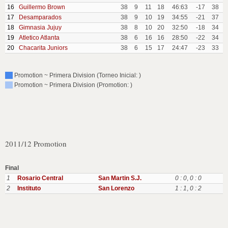
16
Guillermo Brown
38
9
11
18
46:63
-17
38
17
Desamparados
38
9
10
19
34:55
-21
37
18
Gimnasia Jujuy
38
8
10
20
32:50
-18
34
19
Atletico Atlanta
38
6
16
16
28:50
-22
34
20
Chacarita Juniors
38
6
15
17
24:47
-23
33
Promotion ~ Primera Division (Torneo Inicial: )
Promotion ~ Primera Division (Promotion: )
2011/12 Promotion
Final
1
Rosario Central
San Martin S.J.
0 : 0
,
0 : 0
2
Instituto
San Lorenzo
1 : 1
,
0 : 2