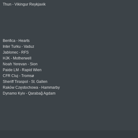
Thun - Vikingur Reykjavik
Benfica - Hearts
Inter Turku - Vaduz
Jablonec - RFS
HJK - Motherwell
Noah Yerevan - Sion
Paide LM - Rapid Wien
CFR Cluj - Tromsø
Sheriff Tiraspol - St. Gallen
Raków Częstochowa - Hammarby
Dynamo Kyiv - Qarabağ Agdam