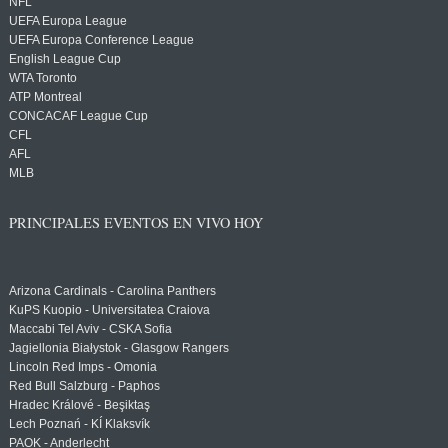
NFL
UEFA Europa League
UEFA Europa Conference League
English League Cup
WTA Toronto
ATP Montreal
CONCACAF League Cup
CFL
AFL
MLB
PRINCIPALES EVENTOS EN VIVO HOY
Arizona Cardinals - Carolina Panthers
KuPS Kuopio - Universitatea Craiova
Maccabi Tel Aviv - CSKA Sofia
Jagiellonia Białystok - Glasgow Rangers
Lincoln Red Imps - Omonia
Red Bull Salzburg - Paphos
Hradec Králové - Beşiktaş
Lech Poznań - KÍ Klaksvík
PAOK - Anderlecht