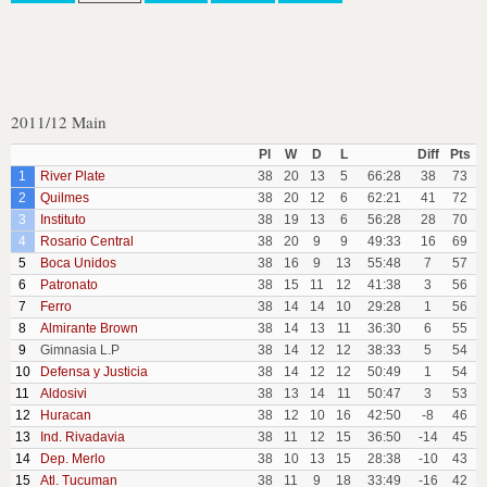
2011/12 Main
Pl
W
D
L
Diff
Pts
1
River Plate
38
20
13
5
66:28
38
73
2
Quilmes
38
20
12
6
62:21
41
72
3
Instituto
38
19
13
6
56:28
28
70
4
Rosario Central
38
20
9
9
49:33
16
69
5
Boca Unidos
38
16
9
13
55:48
7
57
6
Patronato
38
15
11
12
41:38
3
56
7
Ferro
38
14
14
10
29:28
1
56
8
Almirante Brown
38
14
13
11
36:30
6
55
9
Gimnasia L.P
38
14
12
12
38:33
5
54
10
Defensa y Justicia
38
14
12
12
50:49
1
54
11
Aldosivi
38
13
14
11
50:47
3
53
12
Huracan
38
12
10
16
42:50
-8
46
13
Ind. Rivadavia
38
11
12
15
36:50
-14
45
14
Dep. Merlo
38
10
13
15
28:38
-10
43
15
Atl. Tucuman
38
11
9
18
33:49
-16
42