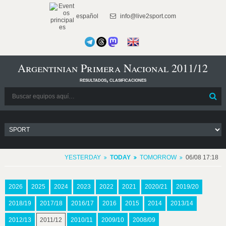
español
info@live2sport.com
Argentinian Primera Nacional 2011/12
resultados, clasificaciones
YESTERDAY
TODAY
TOMORROW
06/08 17:18
2026
2025
2024
2023
2022
2021
2020/21
2019/20
2018/19
2017/18
2016/17
2016
2015
2014
2013/14
2012/13
2011/12
2010/11
2009/10
2008/09