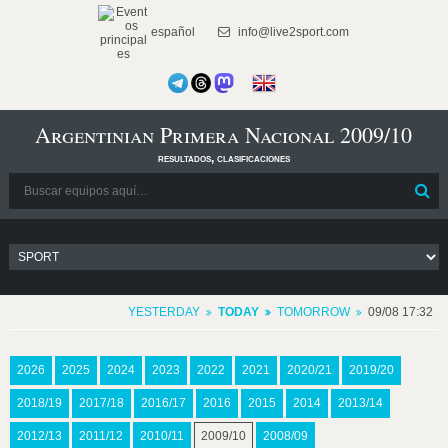
español
info@live2sport.com
Argentinian Primera Nacional 2009/10
resultados, clasificaciones
YESTERDAY
TODAY
TOMORROW
09/08 17:32
2026
2025
2024
2023
2022
2021
2020/21
2019/20
2018/19
2017/18
2016/17
2016
2015
2014
2013/14
2012/13
2011/12
2010/11
2009/10
2008/09