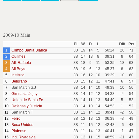
2009/10 Main
Pl
W
D
L
Diff
Pts
1
Olimpo Bahia Blanca
38
19
14
5
50:24
26
71
2
Quilmes
38
17
13
8
39:31
8
64
3
Atl. Rafaela
38
18
9
11
53:35
18
63
4
All Boys
38
19
6
13
45:37
8
63
5
Instituto
38
16
12
10
39:29
10
60
6
Belgrano
38
15
12
11
47:41
6
57
7
San Martin S.J
38
14
14
10
49:39
10
56
8
Gimnasia Jujuy
38
14
12
12
34:38
-4
54
9
Union de Santa Fe
38
14
11
13
54:49
5
53
10
Defensa y Justicia
38
14
10
14
54:53
1
52
11
San Martin T
38
12
14
12
39:41
-2
50
12
Ferro
38
12
13
13
36:39
-3
49
13
Boca Unidos
38
11
15
12
42:48
-6
48
14
Platense
38
11
14
13
40:41
-1
47
15
Ind. Rivadavia
38
12
11
15
48:59
-11
47