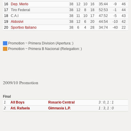
16
Dep. Merlo
38
12
10
16
35:44
-9
46
17
Tiro Federal
38
12
8
18
52:53
-1
44
18
C.A.I
38
11
10
17
47:52
-5
43
19
Aldosivi
38
12
6
20
44:54
-10
42
20
Sportivo Italiano
38
6
4
28
34:74
-40
22
Promotion ~ Primera Division (Apertura: )
Promotion ~ Primera B Nacional (Relegation: )
2009/10 Promotion
Final
1
All Boys
Rosario Central
3 : 0
,
1 : 1
2
Atl. Rafaela
Gimnasia L.P.
1 : 3
,
1 : 0