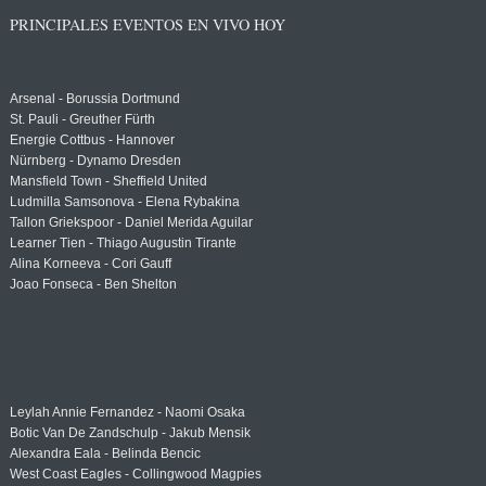
PRINCIPALES EVENTOS EN VIVO HOY
Arsenal - Borussia Dortmund
St. Pauli - Greuther Fürth
Energie Cottbus - Hannover
Nürnberg - Dynamo Dresden
Mansfield Town - Sheffield United
Ludmilla Samsonova - Elena Rybakina
Tallon Griekspoor - Daniel Merida Aguilar
Learner Tien - Thiago Augustin Tirante
Alina Korneeva - Cori Gauff
Joao Fonseca - Ben Shelton
Leylah Annie Fernandez - Naomi Osaka
Botic Van De Zandschulp - Jakub Mensik
Alexandra Eala - Belinda Bencic
West Coast Eagles - Collingwood Magpies