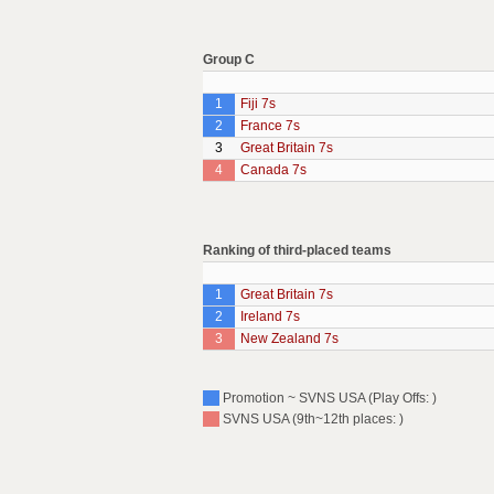
Group C
1
Fiji 7s
2
France 7s
3
Great Britain 7s
4
Canada 7s
Ranking of third-placed teams
1
Great Britain 7s
2
Ireland 7s
3
New Zealand 7s
Promotion ~ SVNS USA (Play Offs: )
SVNS USA (9th~12th places: )