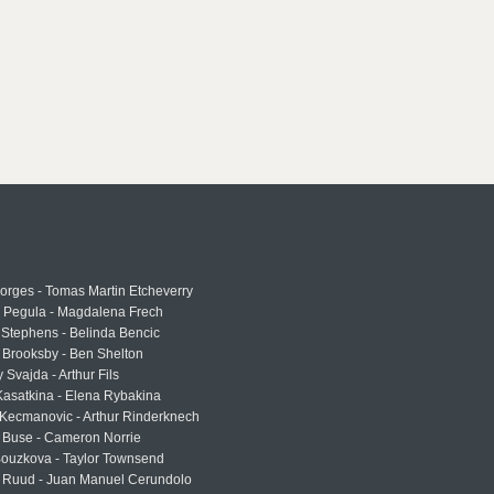
rges - Tomas Martin Etcheverry
a Pegula - Magdalena Frech
Stephens - Belinda Bencic
 Brooksby - Ben Shelton
 Svajda - Arthur Fils
asatkina - Elena Rybakina
Kecmanovic - Arthur Rinderknech
 Buse - Cameron Norrie
Bouzkova - Taylor Townsend
 Ruud - Juan Manuel Cerundolo