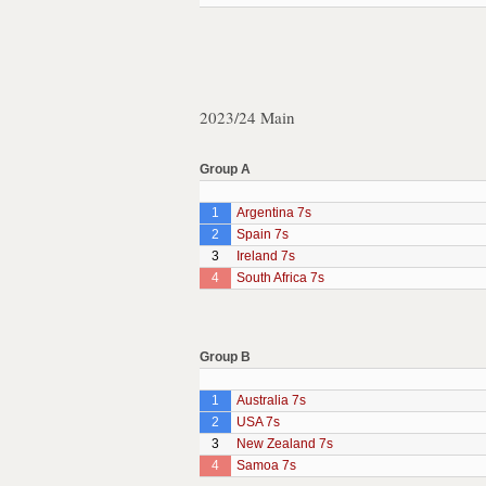
2023/24 Main
Group A
1
Argentina 7s
2
Spain 7s
3
Ireland 7s
4
South Africa 7s
Group B
1
Australia 7s
2
USA 7s
3
New Zealand 7s
4
Samoa 7s