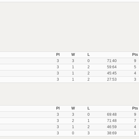
Pl
W
L
Pts
3
3
0
71:40
9
3
1
2
59:64
5
3
1
2
45:45
4
3
1
2
27:53
3
Pl
W
L
Pts
3
3
0
69:48
9
3
2
1
71:48
7
3
1
2
46:59
4
3
0
3
38:69
1