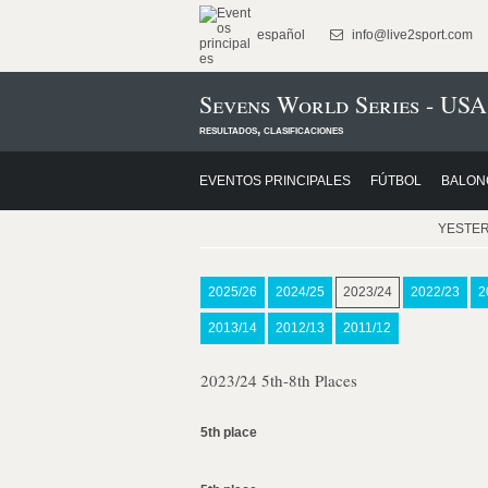
español
info@live2sport.com
Sevens World Series - USA
resultados, clasificaciones
EVENTOS PRINCIPALES
FÚTBOL
BALON
YESTE
2025/26
2024/25
2023/24
2022/23
2
2013/14
2012/13
2011/12
2023/24 5th-8th Places
5th place