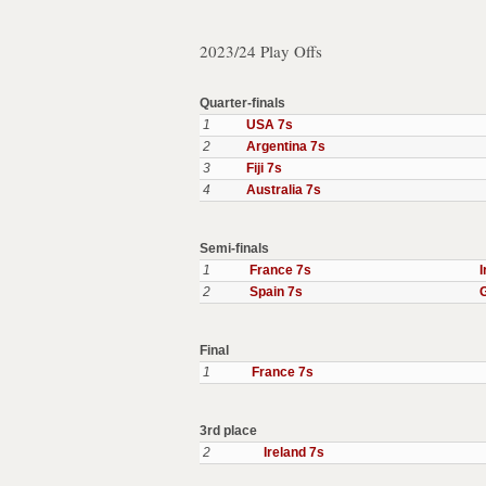
2023/24 Play Offs
Quarter-finals
1
USA 7s
2
Argentina 7s
3
Fiji 7s
4
Australia 7s
Semi-finals
1
France 7s
I
2
Spain 7s
G
Final
1
France 7s
3rd place
2
Ireland 7s