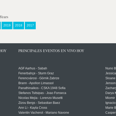
Years
2019
2018
2017
 HOY
PRINCIPALES EVENTOS EN VIVO HOY
AGF Aarhus - Sabah
Nuno Bo
Fenerbahçe - Sturm Graz
Jessic
Ferencvárosi - Górnik Zabrze
Sloane 
Brann - Apollon Limassol
Jenson
Panathinaikos - CSKA 1948 Sofia
Zachary
Stefanos Tsitsipas - Joao Fonseca
Darya K
Nicolas Mejia - Lorenzo Musetti
Miomir 
Zizou Bergs - Sebastian Baez
Ignacio
Ann Li - Kayla Cross
Marie 
Valentin Vacherot - Mariano Navone
Casper