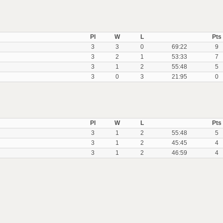
Pl
W
L
Pts
3
3
0
69:22
9
3
2
1
53:33
7
3
1
2
55:48
5
3
0
3
21:95
0
Pl
W
L
Pts
3
1
2
55:48
5
3
1
2
45:45
4
3
1
2
46:59
4