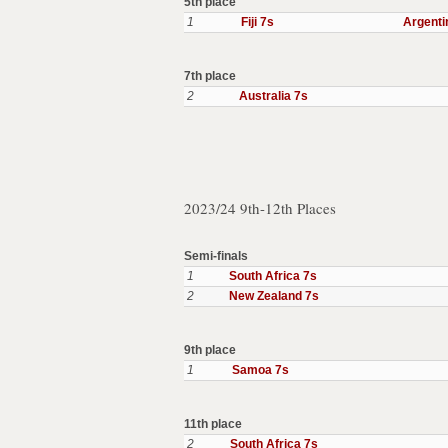
5th place
1
Fiji 7s
Argenti
7th place
2
Australia 7s
2023/24 9th-12th Places
Semi-finals
1
South Africa 7s
2
New Zealand 7s
9th place
1
Samoa 7s
11th place
2
South Africa 7s