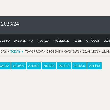
 2023/24
CESTO
BALONMANO
HOCKEY
VÓLEIBOL
TENIS
CRÍQUET
BÉI
RDAY
TODAY
TOMORROW
08/08 SAT
09/08 SUN
10/08 MON
11/0
021/22
2019/20
2018/19
2017/18
2016/17
2015/16
2014/15