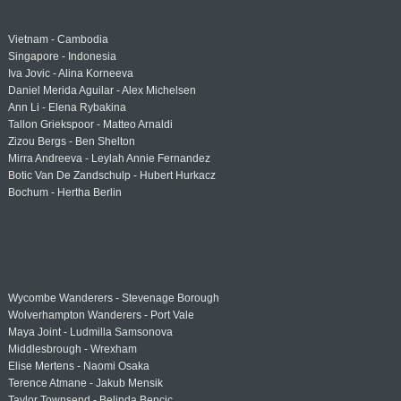
Vietnam - Cambodia
Singapore - Indonesia
Iva Jovic - Alina Korneeva
Daniel Merida Aguilar - Alex Michelsen
Ann Li - Elena Rybakina
Tallon Griekspoor - Matteo Arnaldi
Zizou Bergs - Ben Shelton
Mirra Andreeva - Leylah Annie Fernandez
Botic Van De Zandschulp - Hubert Hurkacz
Bochum - Hertha Berlin
Wycombe Wanderers - Stevenage Borough
Wolverhampton Wanderers - Port Vale
Maya Joint - Ludmilla Samsonova
Middlesbrough - Wrexham
Elise Mertens - Naomi Osaka
Terence Atmane - Jakub Mensik
Taylor Townsend - Belinda Bencic