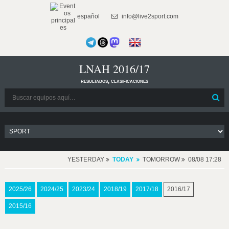
español
info@live2sport.com
LNAH 2016/17
resultados, clasificaciones
YESTERDAY
TODAY
TOMORROW
08/08 17:28
2025/26
2024/25
2023/24
2018/19
2017/18
2016/17
2015/16