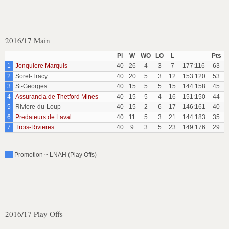
2016/17 Main
Pl
W
WO
LO
L
Pts
1
Jonquiere Marquis
40
26
4
3
7
177:116
63
2
Sorel-Tracy
40
20
5
3
12
153:120
53
3
St-Georges
40
15
5
5
15
144:158
45
4
Assurancia de Thetford Mines
40
15
5
4
16
151:150
44
5
Riviere-du-Loup
40
15
2
6
17
146:161
40
6
Predateurs de Laval
40
11
5
3
21
144:183
35
7
Trois-Rivieres
40
9
3
5
23
149:176
29
Promotion ~ LNAH (Play Offs)
2016/17 Play Offs