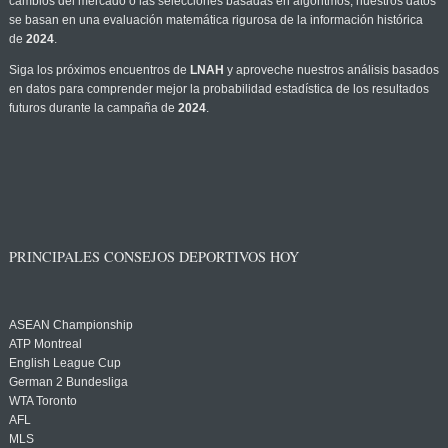
cambios del mercado o las selecciones basadas en algoritmos, nuestros datos
se basan en una evaluación matemática rigurosa de la información histórica
de
2024
.
Siga los próximos encuentros de
LNAH
y aproveche nuestros análisis basados
en datos para comprender mejor la probabilidad estadística de los resultados
futuros durante la campaña de
2024
.
PRINCIPALES CONSEJOS DEPORTIVOS HOY
ASEAN Championship
ATP Montreal
English League Cup
German 2 Bundesliga
WTA Toronto
AFL
MLS