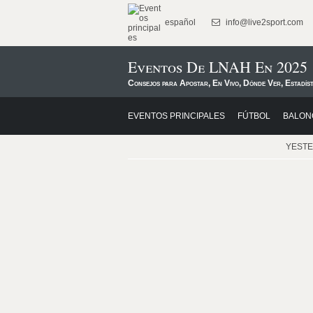
español
info@live2sport.com
Eventos De LNAH En 2025
Consejos para Apostar, En Vivo, Dónde Ver, Estadís
EVENTOS PRINCIPALES
FÚTBOL
BALON
YEST