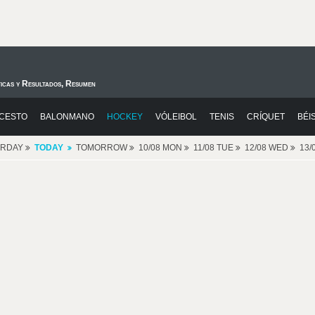
ticas y Resultados, Resumen
CESTO
BALONMANO
HOCKEY
VÓLEIBOL
TENIS
CRÍQUET
BÉI
ERDAY
TODAY
TOMORROW
10/08 MON
11/08 TUE
12/08 WED
13/