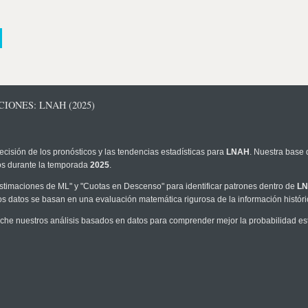
IONES: LNAH (2025)
ecisión de los pronósticos y las tendencias estadísticas para
LNAH
. Nuestra base 
los durante la temporada
2025
.
timaciones de ML" y "Cuotas en Descenso" para identificar patrones dentro de
L
os datos se basan en una evaluación matemática rigurosa de la información histór
he nuestros análisis basados en datos para comprender mejor la probabilidad esta