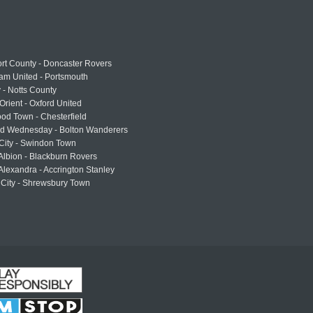
rt County - Doncaster Rovers
am United - Portsmouth
 - Notts County
Orient - Oxford United
od Town - Chesterfield
eld Wednesday - Bolton Wanderers
 City - Swindon Town
Albion - Blackburn Rovers
lexandra - Accrington Stanley
 City - Shrewsbury Town