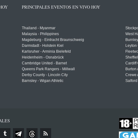
 HOY
PRINCIPALES EVENTOS EN VIVO HOY
Thailand - Myanmar
Stockpo
Malaysia - Philippines
West H
Magdeburg - Eintracht Braunschweig
Burnley
Darmstadt - Holstein Kiel
Leyton 
Karlsruher - Arminia Bielefeld
Fleetwo
Heidenheim - Osnabrück
Sheffi
Cambridge United - Barnet
Cardiff
Queens Park Rangers - Millwall
Burton 
Derby County - Lincoln City
Crewe A
Barnsley - Wigan Athletic
Salford
ALES