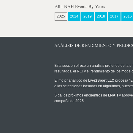
All LNAH Events By Years
2025
2024
2019
2018
2017
2016
ANÁLISIS DE RENDIMIENTO Y PREDICC
Esta sección ofrece un análisis profundo de la pr
resultados, el ROI y el rendimiento de los mode
El motor analítico de
Live2Sport LLC
procesa "Es
o las selecciones basadas en algoritmos, nuestr
Siga los próximos encuentros de
LNAH
y aprovec
campaña de
2025
.