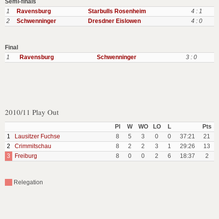
Semi-finals
1
Ravensburg
Starbulls Rosenheim
4 : 1
2
Schwenninger
Dresdner Eislowen
4 : 0
Final
1
Ravensburg
Schwenninger
3 : 0
2010/11 Play Out
Pl
W
WO
LO
L
Pts
1
Lausitzer Fuchse
8
5
3
0
0
37:21
21
2
Crimmitschau
8
2
2
3
1
29:26
13
3
Freiburg
8
0
0
2
6
18:37
2
Relegation