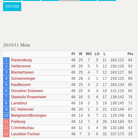
2007/08
2010/11 Main
Pl
W
WO
LO
L
Pts
1
Ravensburg
48
25
7
5
11
183:122
94
2
Heilbronner
48
26
5
5
12
150:126
93
3
Bremerhaven
48
25
4
7
12
183:127
90
4
Schwenninger
48
28
2
1
17
159:120
89
5
Kaufbeuren
48
25
4
2
17
160:134
85
6
Dresdner Eislowen
48
20
8
4
16
131:125
80
7
Starbulls Rosenheim
48
20
5
6
17
139:142
76
8
Landshut
48
19
5
5
19
138:145
72
9
EC Hannover
48
20
1
5
22
133:148
67
10
Bietigheim/Bissingen
48
14
6
7
21
129:159
61
11
Freiburg
48
12
7
3
26
143:184
53
12
Crimmitschau
48
11
3
4
30
130:180
43
13
Lausitzer Fuchse
48
7
3
6
32
107:173
33