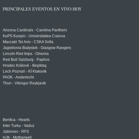
PRINCIPALES EVENTOS EN VIVO HOY
Arizona Cardinals - Carolina Panthers
KuPS Kuopio - Universitatea Craiova
Maccabi Tel Aviv - CSKA Sofia
Jagiellonia Białystok - Glasgow Rangers
Lincoln Red Imps - Omonia
Red Bull Salzburg - Paphos
Hradec Králové - Beşiktaş
Lech Poznań - KÍ Klaksvík
PAOK - Anderlecht
Thun - Vikingur Reykjavik
Benfica - Hearts
Inter Turku - Vaduz
Jablonec - RFS
HJK - Motherwell