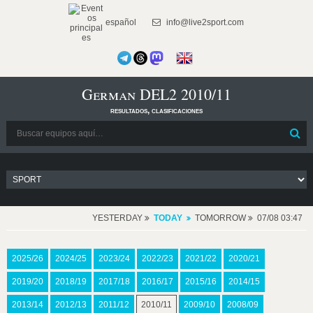
español
info@live2sport.com
German DEL2 2010/11
resultados, clasificaciones
YESTERDAY
TODAY
TOMORROW
07/08 03:47
2025/26
2024/25
2023/24
2022/23
2021/22
2020/21
2019/20
2018/19
2017/18
2016/17
2015/16
2014/15
2013/14
2012/13
2011/12
2010/11
2009/10
2008/09