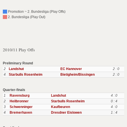
Promotion ~ 2. Bundesliga (Play Offs)
2. Bundesliga (Play Out)
2010/11 Play Offs
Preliminary Round
2
Landshut
EC Hannover
2 : 0
4
Starbulls Rosenheim
Bietigheim/Bissingen
2 : 0
Quarter-finals
1
Ravensburg
Landshut
4 : 0
2
Heilbronner
Starbulls Rosenheim
0 : 4
3
Schwenninger
Kaufbeuren
4 : 0
4
Bremerhaven
Dresdner Eislowen
1 : 4