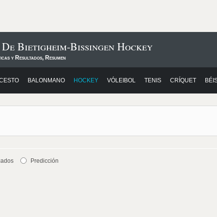
 De Bietigheim-Bissingen Hockey
ticas y Resultados, Resumen
CESTO
BALONMANO
HOCKEY
VÓLEIBOL
TENIS
CRÍQUET
BÉI
cados
Predicción