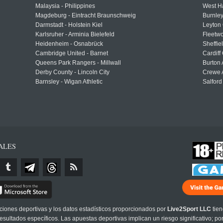
Malaysia - Philippines
West H
Magdeburg - Eintracht Braunschweig
Burnley
Darmstadt - Holstein Kiel
Leyton 
Karlsruher - Arminia Bielefeld
Fleetwo
Heidenheim - Osnabrück
Sheffi
Cambridge United - Barnet
Cardiff
Queens Park Rangers - Millwall
Burton 
Derby County - Lincoln City
Crewe A
Barnsley - Wigan Athletic
Salford
ALES
cciones deportivas y los datos estadísticos proporcionados por
Live2Sport LLC
tien
sultados específicos. Las apuestas deportivas implican un riesgo significativo; po