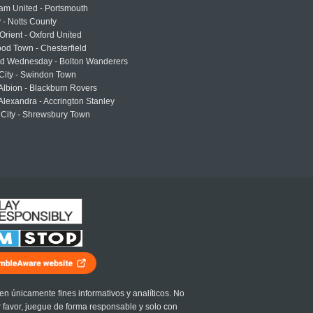
am United - Portsmouth
 - Notts County
Orient - Oxford United
od Town - Chesterfield
eld Wednesday - Bolton Wanderers
 City - Swindon Town
Albion - Blackburn Rovers
lexandra - Accrington Stanley
 City - Shrewsbury Town
en únicamente fines informativos y analíticos. No
r favor, juegue de forma responsable y solo con