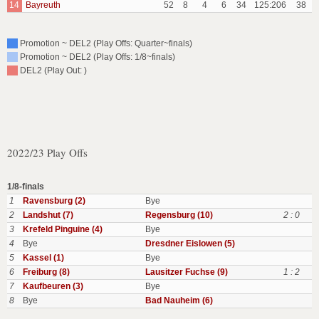
14
Bayreuth
52
8
4
6
34
125:206
38
Promotion ~ DEL2 (Play Offs: Quarter~finals)
Promotion ~ DEL2 (Play Offs: 1/8~finals)
DEL2 (Play Out: )
2022/23 Play Offs
1/8-finals
1
Ravensburg (2)
Bye
2
Landshut (7)
Regensburg (10)
2 : 0
3
Krefeld Pinguine (4)
Bye
4
Bye
Dresdner Eislowen (5)
5
Kassel (1)
Bye
6
Freiburg (8)
Lausitzer Fuchse (9)
1 : 2
7
Kaufbeuren (3)
Bye
8
Bye
Bad Nauheim (6)