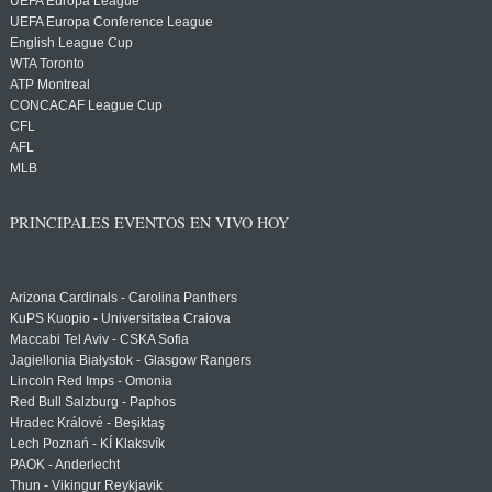
UEFA Europa League
UEFA Europa Conference League
English League Cup
WTA Toronto
ATP Montreal
CONCACAF League Cup
CFL
AFL
MLB
PRINCIPALES EVENTOS EN VIVO HOY
Arizona Cardinals - Carolina Panthers
KuPS Kuopio - Universitatea Craiova
Maccabi Tel Aviv - CSKA Sofia
Jagiellonia Białystok - Glasgow Rangers
Lincoln Red Imps - Omonia
Red Bull Salzburg - Paphos
Hradec Králové - Beşiktaş
Lech Poznań - KÍ Klaksvík
PAOK - Anderlecht
Thun - Vikingur Reykjavik