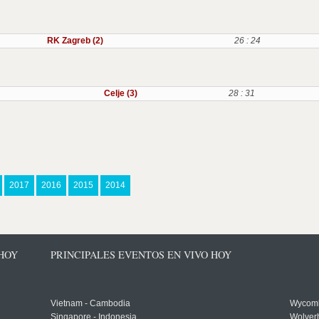
RK Zagreb (2)
26 : 24
Celje (3)
28 : 31
2017
2016
2015
2014
 HOY
PRINCIPALES EVENTOS EN VIVO HOY
Vietnam - Cambodia
Wycomb
Singapore - Indonesia
Wolver