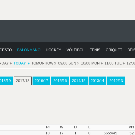
CESTO
BALONMANO
HOCKEY
VÓLEIBOL
TENIS
CRÍQUET
BÉI
RDAY
TODAY
TOMORROW
09/08 SUN
10/08 MON
11/08 TUE
12/
018/19
2017/18
2016/17
2015/16
2014/15
2013/14
2012/13
Pl
W
D
L
Pts
18
17
1
0
565:445
52