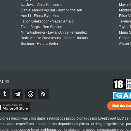
Iva Jovic - Alina Korneeva
Maya J
Daniel Merida Aguilar - Alex Michelsen
Middle
Ann Li - Elena Rybakina
Elise M
Tallon Griekspoor - Matteo Arnaldi
Terenc
Zizou Bergs - Ben Shelton
Taylor 
Mirra Andreeva - Leylah Annie Fernandez
Maria S
Botic Van De Zandschulp - Hubert Hurkacz
Casper
Bochum - Hertha Berlin
Alexei 
ALES
cciones deportivas y los datos estadísticos proporcionados por
Live2Sport LLC
tien
sultados específicos. Las apuestas deportivas implican un riesgo significativo; po
 alguien que conoce tiene problemas con la adicción al juego, comuníquese con or