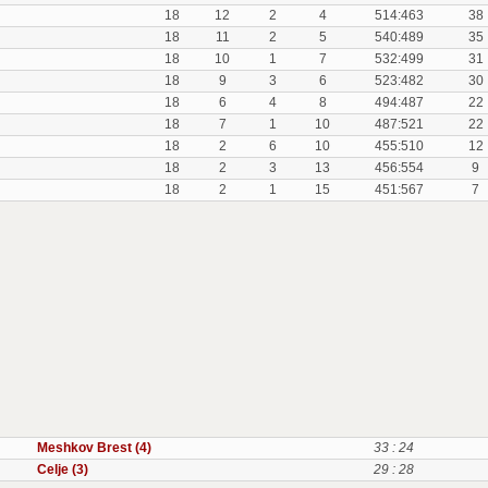
18
12
2
4
514:463
38
18
11
2
5
540:489
35
18
10
1
7
532:499
31
18
9
3
6
523:482
30
18
6
4
8
494:487
22
18
7
1
10
487:521
22
18
2
6
10
455:510
12
18
2
3
13
456:554
9
18
2
1
15
451:567
7
Meshkov Brest (4)
33 : 24
Celje (3)
29 : 28