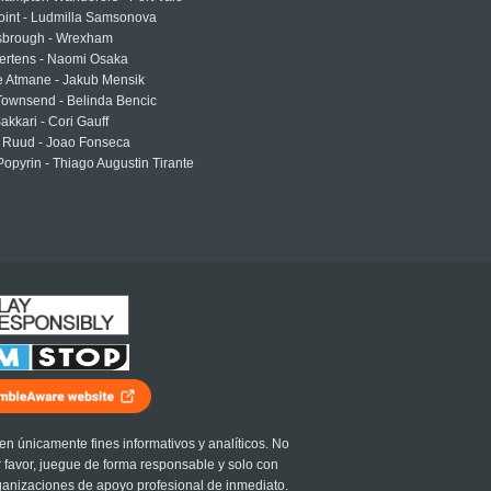
oint - Ludmilla Samsonova
sbrough - Wrexham
ertens - Naomi Osaka
e Atmane - Jakub Mensik
Townsend - Belinda Bencic
akkari - Cori Gauff
 Ruud - Joao Fonseca
Popyrin - Thiago Augustin Tirante
en únicamente fines informativos y analíticos. No
r favor, juegue de forma responsable y solo con
ganizaciones de apoyo profesional de inmediato.