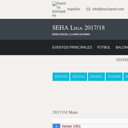
español
info@live2sport.com
SEHA Liga 2017/18
resultados, clasificaciones
EVENTOS PRINCIPALES
FÚTBOL
BALON
YESTE
2022/23
2021/22
2020/21
2019/20
2
2017/18 Main
1
Vardar 1961