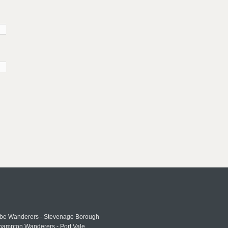
e Wanderers - Stevenage Borough
hampton Wanderers - Port Vale