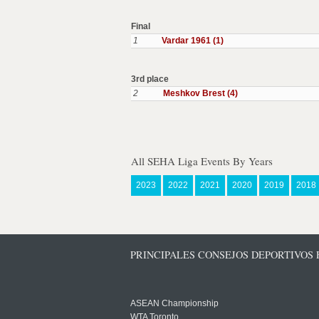
Final
1
Vardar 1961 (1)
3rd place
2
Meshkov Brest (4)
All SEHA Liga Events By Years
2023
2022
2021
2020
2019
2018
PRINCIPALES CONSEJOS DEPORTIVOS
ASEAN Championship
WTA Toronto