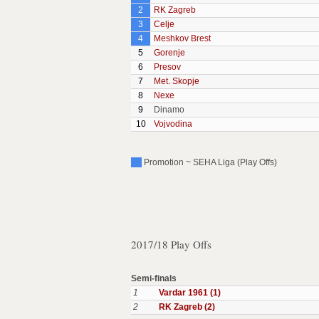
2
RK Zagreb
3
Celje
4
Meshkov Brest
5
Gorenje
6
Presov
7
Met. Skopje
8
Nexe
9
Dinamo
10
Vojvodina
Promotion ~ SEHA Liga (Play Offs)
2017/18 Play Offs
Semi-finals
1
Vardar 1961 (1)
2
RK Zagreb (2)